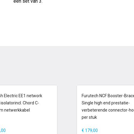
een set van 3.
 voorraad
op voorraad
sh Electric EE1 network
Furutech NCF Booster-Brac
 isolatorincl. Chord C-
Single high end prestatie-
am netwerkkabel
verbeterende connector-ho
per stuk
,00
€
179,00