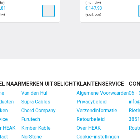
btw)
(incl. btw)
,81
€
147,93
btw)
(excl. btw)
EL NAAR
MERKEN UITGELICHT
KLANTENSERVICE
CON
me
Van den Hul
Algemene Voorwaarden
06 -
ducten
Supra Cables
Privacybeleid
info
ken
Chord Company
Verzendinformatie
Rietl
vice
Furutech
Retourbeleid
3851
r HEAK
Kimber Kable
Over HEAK
Rout
tact
NorStone
Cookie-instellingen