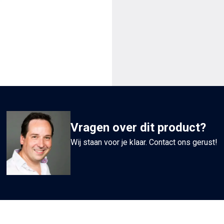
per
set
3
stuks
aantal
Vragen over dit product?
Wij staan voor je klaar. Contact ons gerust!