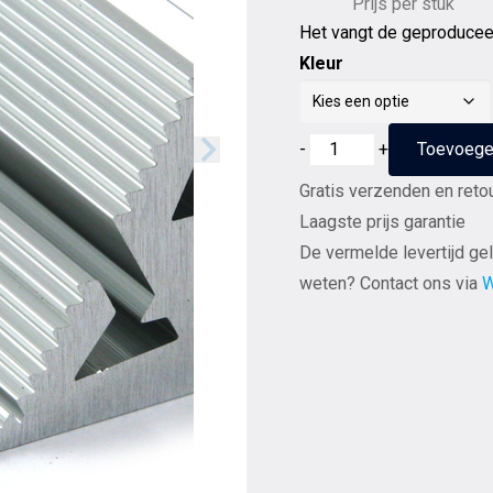
Prijs per stuk
Het vangt de geproduceerd
Kleur
Cold
-
+
Toevoege
Ray
Gratis verzenden en reto
Fractal
Laagste prijs garantie
7
De vermelde levertijd gel
Diffusor
weten? Contact ons via
W
elimineert
secundaire
vibraties
verkrijgbaar
in
5
kleuren