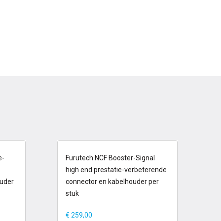
op voorraad
e-
Furutech NCF Booster-Signal
high end prestatie-verbeterende
uder
connector en kabelhouder per
stuk
€
259,00