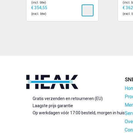
(incl. btw)
(incl. 
€
354,55
€
362
(excl. btw)
(excl. 
SN
Ho
Pro
Gratis verzenden en retourneren (EU)
Mer
Laagste prijs garantie
Op werkdagen vóór 17:00 besteld, morgen in huis
Ser
Ove
Con