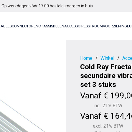
Op werkdagen vóór 17:00 besteld, morgen in huis
KABELS
CONNECTOREN
CHASSISDELEN
ACCESSOIRES
STROOMVOORZIENING
LU
Home
/
Winkel
/
Acce
Cold Ray Fractal
secundaire vibra
set 3 stuks
Vanaf
€
199,0
incl. 21% BTW
Vanaf
€
164,4
excl. 21% BTW