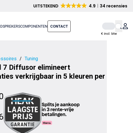
UITSTEKEND
4.9
34 recensies
IDSPREKERS
COMPONENTEN
CONTACT
€ incl. btw
ssoires
/
Tuning
 7 Diffusor elimineert
ties verkrijgbaar in 5 kleuren per
0
6