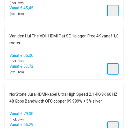
(incl. btw)
Vanaf
€
45,45
(excl. btw)
op voorraad
Van den Hul The VDH HDMI Flat SE Halogen Free 4K vanaf 1,0
meter
Vanaf
€
65,00
(incl. btw)
Vanaf
€
53,72
(excl. btw)
1-2 dagen
NorStone Jura HDMI-kabel Ultra High Speed 2.1 4K/8K 60 HZ
48 Gbps Bandwidth OFC copper 99.999% + 5% silver
Vanaf
€
79,00
(incl. btw)
Vanaf
€
65,29