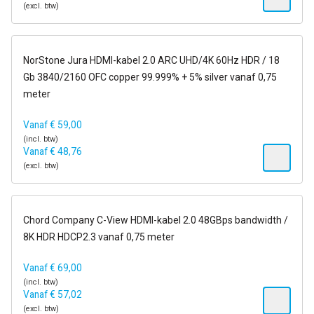
(excl. btw)
op voorraad
NorStone Jura HDMI-kabel 2.0 ARC UHD/4K 60Hz HDR / 18
Gb 3840/2160 OFC copper 99.999% + 5% silver vanaf 0,75
meter
Vanaf
€
59,00
(incl. btw)
Vanaf
€
48,76
(excl. btw)
op voorraad
Chord Company C-View HDMI-kabel 2.0 48GBps bandwidth /
8K HDR HDCP2.3 vanaf 0,75 meter
Vanaf
€
69,00
(incl. btw)
Vanaf
€
57,02
(excl. btw)