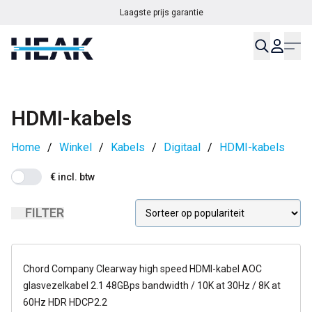
Laagste prijs garantie
HDMI-kabels
Home
/
Winkel
/
Kabels
/
Digitaal
/
HDMI-kabels
€ incl. btw
FILTER
op voorraad
Chord Company Clearway high speed HDMI-kabel AOC
glasvezelkabel 2.1 48GBps bandwidth / 10K at 30Hz / 8K at
60Hz HDR HDCP2.2