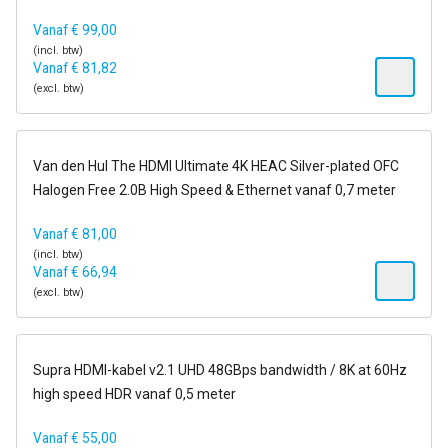
Vanaf
€
99,00
(incl. btw)
Vanaf
€
81,82
(excl. btw)
op voorraad
Van den Hul The HDMI Ultimate 4K HEAC Silver-plated OFC
Halogen Free 2.0B High Speed & Ethernet vanaf 0,7 meter
Vanaf
€
81,00
(incl. btw)
Vanaf
€
66,94
(excl. btw)
op voorraad
Supra HDMI-kabel v2.1 UHD 48GBps bandwidth / 8K at 60Hz
high speed HDR vanaf 0,5 meter
Vanaf
€
55,00