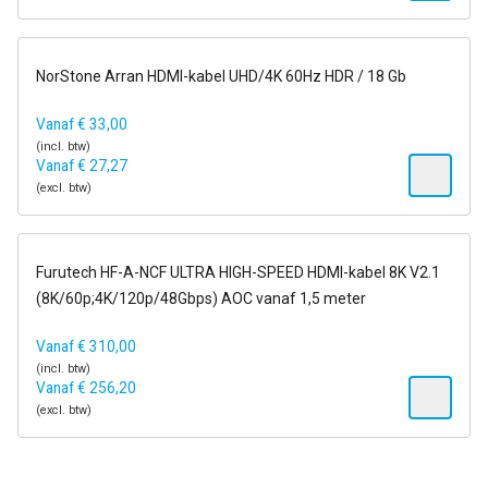
op voorraad
NorStone Arran HDMI-kabel UHD/4K 60Hz HDR / 18 Gb
Vanaf
€
33,00
(incl. btw)
Vanaf
€
27,27
(excl. btw)
op voorraad
Furutech HF-A-NCF ULTRA HIGH-SPEED HDMI-kabel 8K V2.1
(8K/60p;4K/120p/48Gbps) AOC vanaf 1,5 meter
Vanaf
€
310,00
(incl. btw)
Vanaf
€
256,20
(excl. btw)