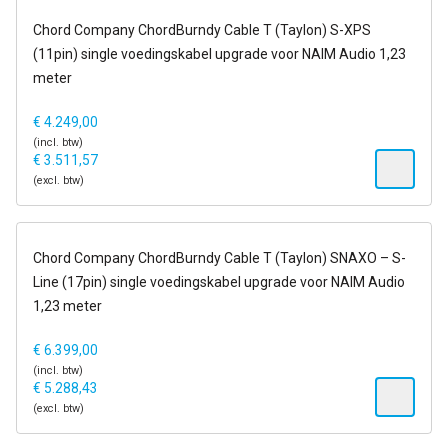
14-21 dagen
Chord Company ChordBurndy Cable T (Taylon) S-XPS
(11pin) single voedingskabel upgrade voor NAIM Audio 1,23
meter
€
4.249,00
(incl. btw)
€
3.511,57
(excl. btw)
14-21 dagen
Chord Company ChordBurndy Cable T (Taylon) SNAXO – S-
Line (17pin) single voedingskabel upgrade voor NAIM Audio
1,23 meter
€
6.399,00
(incl. btw)
€
5.288,43
(excl. btw)