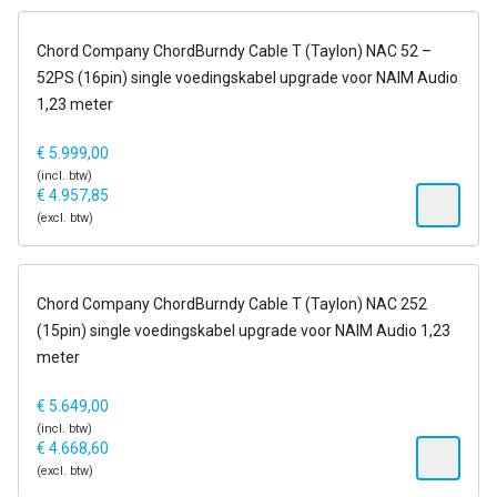
14-21 dagen
Chord Company ChordBurndy Cable T (Taylon) NAC 52 –
52PS (16pin) single voedingskabel upgrade voor NAIM Audio
1,23 meter
€
5.999,00
(incl. btw)
€
4.957,85
(excl. btw)
14-21 dagen
Chord Company ChordBurndy Cable T (Taylon) NAC 252
(15pin) single voedingskabel upgrade voor NAIM Audio 1,23
meter
€
5.649,00
(incl. btw)
€
4.668,60
(excl. btw)