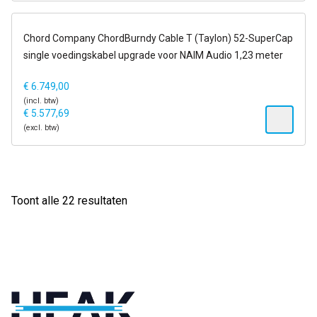
14-21 dagen
Chord Company ChordBurndy Cable T (Taylon) 52-SuperCap
single voedingskabel upgrade voor NAIM Audio 1,23 meter
€
6.749,00
(incl. btw)
€
5.577,69
(excl. btw)
Gesorteerd
Toont alle 22 resultaten
op
populariteit