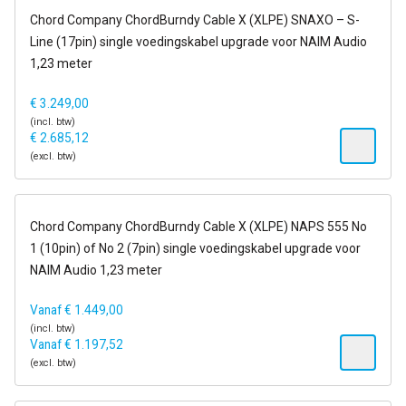
14-21 dagen
Chord Company ChordBurndy Cable X (XLPE) SNAXO – S-
Line (17pin) single voedingskabel upgrade voor NAIM Audio
1,23 meter
€
3.249,00
(incl. btw)
€
2.685,12
(excl. btw)
14-21 dagen
Chord Company ChordBurndy Cable X (XLPE) NAPS 555 No
1 (10pin) of No 2 (7pin) single voedingskabel upgrade voor
NAIM Audio 1,23 meter
Vanaf
€
1.449,00
(incl. btw)
Vanaf
€
1.197,52
(excl. btw)