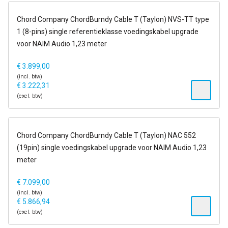
14-21 dagen
Chord Company ChordBurndy Cable T (Taylon) NVS-TT type
1 (8-pins) single referentieklasse voedingskabel upgrade
voor NAIM Audio 1,23 meter
€
3.899,00
(incl. btw)
€
3.222,31
(excl. btw)
14-21 dagen
Chord Company ChordBurndy Cable T (Taylon) NAC 552
(19pin) single voedingskabel upgrade voor NAIM Audio 1,23
meter
€
7.099,00
(incl. btw)
€
5.866,94
(excl. btw)