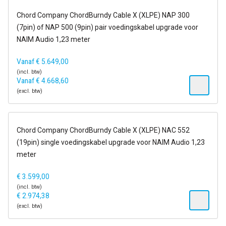
14-21 dagen
Chord Company ChordBurndy Cable X (XLPE) NAP 300
(7pin) of NAP 500 (9pin) pair voedingskabel upgrade voor
NAIM Audio 1,23 meter
Vanaf
€
5.649,00
(incl. btw)
Vanaf
€
4.668,60
(excl. btw)
14-21 dagen
Chord Company ChordBurndy Cable X (XLPE) NAC 552
(19pin) single voedingskabel upgrade voor NAIM Audio 1,23
meter
€
3.599,00
(incl. btw)
€
2.974,38
(excl. btw)