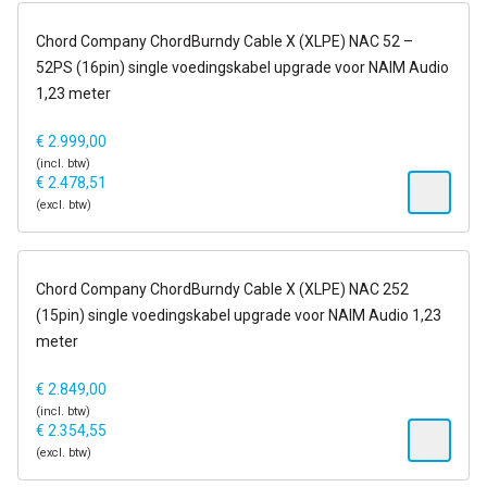
14-21 dagen
Chord Company ChordBurndy Cable X (XLPE) NAC 52 –
52PS (16pin) single voedingskabel upgrade voor NAIM Audio
1,23 meter
€
2.999,00
(incl. btw)
€
2.478,51
(excl. btw)
14-21 dagen
Chord Company ChordBurndy Cable X (XLPE) NAC 252
(15pin) single voedingskabel upgrade voor NAIM Audio 1,23
meter
€
2.849,00
(incl. btw)
€
2.354,55
(excl. btw)