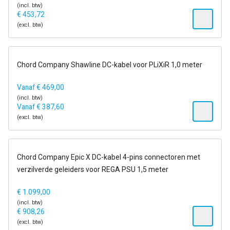
(incl. btw)
€
453,72
(excl. btw)
op voorraad
Chord Company Shawline DC-kabel voor PLiXiR 1,0 meter
Vanaf
€
469,00
(incl. btw)
Vanaf
€
387,60
(excl. btw)
14-21 dagen
Chord Company Epic X DC-kabel 4-pins connectoren met
verzilverde geleiders voor REGA PSU 1,5 meter
€
1.099,00
(incl. btw)
€
908,26
(excl. btw)