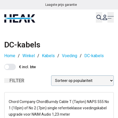
Laagste prijs garantie
DC-kabels
Home
/
Winkel
/
Kabels
/
Voeding
/
DC-kabels
€ incl. btw
FILTER
14-21 dagen
Chord Company ChordBurndy Cable T (Taylon) NAPS 555 No
1 (10pin) of No 2 (7pin) single refentieklasse voedingskabel
upgrade voor NAIM Audio 1,23 meter