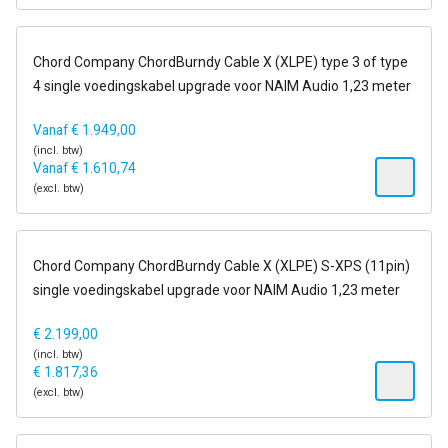
14-21 dagen
Chord Company ChordBurndy Cable X (XLPE) type 3 of type
4 single voedingskabel upgrade voor NAIM Audio 1,23 meter
Vanaf
€
1.949,00
(incl. btw)
Vanaf
€
1.610,74
(excl. btw)
14-21 dagen
Chord Company ChordBurndy Cable X (XLPE) S-XPS (11pin)
single voedingskabel upgrade voor NAIM Audio 1,23 meter
€
2.199,00
(incl. btw)
€
1.817,36
(excl. btw)