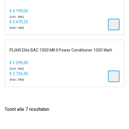
14 dagen op proef
€
4.199,00
(incl. btw)
€
3.470,25
(excl. btw)
1-2 dagen
PLiXiR Elite BAC 1000 MK II Power Conditioner 1000 Watt
14 dagen op proef
€
3.299,00
(incl. btw)
€
2.726,45
(excl. btw)
Gesorteerd
Toont alle 7 resultaten
op
populariteit