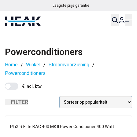
Laagste prijs garantie
Powerconditioners
Home
/
Winkel
/
Stroomvoorziening
/
Powerconditioners
€ incl. btw
FILTER
1-2 dagen
PLiXiR Elite BAC 400 MK II Power Conditioner 400 Watt
14 dagen op proef