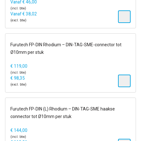
Vanaf
€
46,00
(incl. btw)
Vanaf
€
38,02
(excl. btw)
op voorraad
Furutech FP-DIN Rhodium – DIN-TAG-SME-connector tot
Ø10mm per stuk
€
119,00
(incl. btw)
€
98,35
(excl. btw)
op voorraad
Furutech FP-DIN (L) Rhodium – DIN-TAG-SME haakse
connector tot Ø10mm per stuk
€
144,00
(incl. btw)