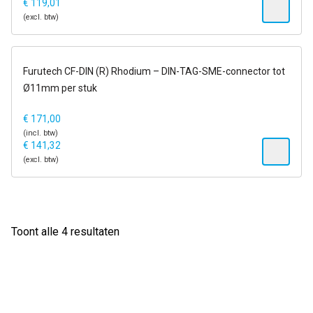
€
119,01
(excl. btw)
op voorraad
Furutech CF-DIN (R) Rhodium – DIN-TAG-SME-connector tot
Ø11mm per stuk
€
171,00
(incl. btw)
€
141,32
(excl. btw)
Gesorteerd
Toont alle 4 resultaten
op
populariteit