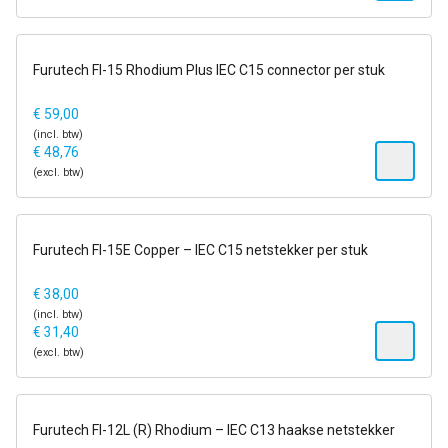
op voorraad
Furutech FI-15 Rhodium Plus IEC C15 connector per stuk
€
59,00
(incl. btw)
€
48,76
(excl. btw)
op voorraad
Furutech FI-15E Copper – IEC C15 netstekker per stuk
€
38,00
(incl. btw)
€
31,40
(excl. btw)
op voorraad
Furutech FI-12L (R) Rhodium – IEC C13 haakse netstekker