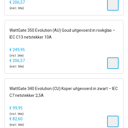
€
206,57
(excl. btw)
6-13 dagen
WattGate 350 Evolution (AU) Goud uitgevoerd in rookglas –
IEC C13 netstekker 10A
€
249,95
(incl. btw)
€
206,57
(excl. btw)
op voorraad
WattGate 340 Evolution (CU) Koper uitgevoerd in zwart – IEC
C7 netstekker 2,5A
€
99,95
(incl. btw)
€
82,60
(excl. btw)