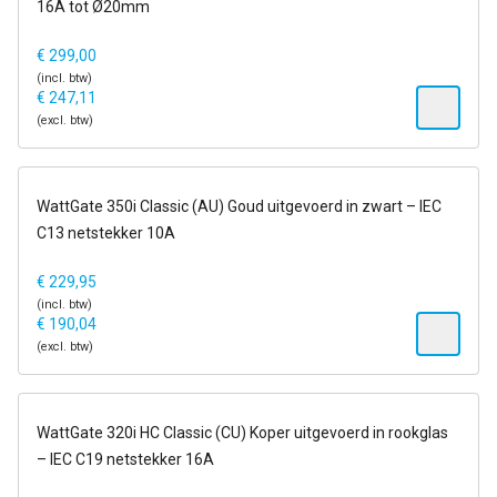
16A tot Ø20mm
€
299,00
(incl. btw)
€
247,11
(excl. btw)
6-13 dagen
WattGate 350i Classic (AU) Goud uitgevoerd in zwart – IEC
C13 netstekker 10A
€
229,95
(incl. btw)
€
190,04
(excl. btw)
6-13 dagen
WattGate 320i HC Classic (CU) Koper uitgevoerd in rookglas
– IEC C19 netstekker 16A