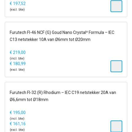
€
197,52
(excl. btw)
op voorraad
Furutech FI-46 NCF (G) Goud Nano Crystal² Formula – IEC
C13 netstekker 10A van Ø6mm tot Ø20mm
€
219,00
(incl. btw)
€
180,99
(excl. btw)
op voorraad
Furutech FI-32 (R) Rhodium – IEC C19 netstekker 20A van
Ø6,6mm tot Ø18mm
€
195,00
(incl. btw)
€
161,16
(excl. btw)