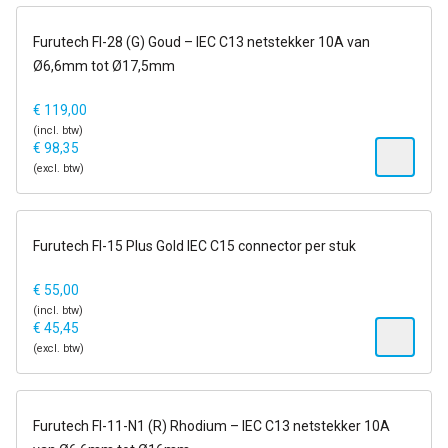
op voorraad
Furutech FI-28 (G) Goud – IEC C13 netstekker 10A van
Ø6,6mm tot Ø17,5mm
€
119,00
(incl. btw)
€
98,35
(excl. btw)
op voorraad
Furutech FI-15 Plus Gold IEC C15 connector per stuk
€
55,00
(incl. btw)
€
45,45
(excl. btw)
op voorraad
Furutech FI-11-N1 (R) Rhodium – IEC C13 netstekker 10A