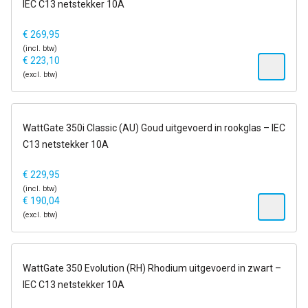
IEC C13 netstekker 10A
€
269,95
(incl. btw)
€
223,10
(excl. btw)
6-13 dagen
WattGate 350i Classic (AU) Goud uitgevoerd in rookglas – IEC
C13 netstekker 10A
€
229,95
(incl. btw)
€
190,04
(excl. btw)
6-13 dagen
WattGate 350 Evolution (RH) Rhodium uitgevoerd in zwart –
IEC C13 netstekker 10A