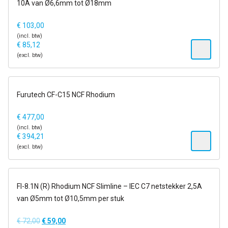
10A van Ø6,6mm tot Ø18mm
€
103,00
(incl. btw)
€
85,12
(excl. btw)
op voorraad
Furutech CF-C15 NCF Rhodium
€
477,00
(incl. btw)
€
394,21
(excl. btw)
op voorraad
FI-8.1N (R) Rhodium NCF Slimline – IEC C7 netstekker 2,5A
van Ø5mm tot Ø10,5mm per stuk
€
72,00
€
59,00