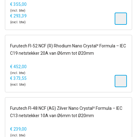
€
355,00
(incl. btw)
€
293,39
(excl. btw)
op voorraad
Furutech FI-52 NCF (R) Rhodium Nano Crystal² Formula – IEC
C19 netstekker 20A van Ø6mm tot Ø20mm
€
452,00
(incl. btw)
€
373,55
(excl. btw)
op voorraad
Furutech FI-48 NCF (AG) Zilver Nano Crystal² Formula – IEC
C13 netstekker 10A van Ø6mm tot Ø20mm
€
239,00
(incl. btw)