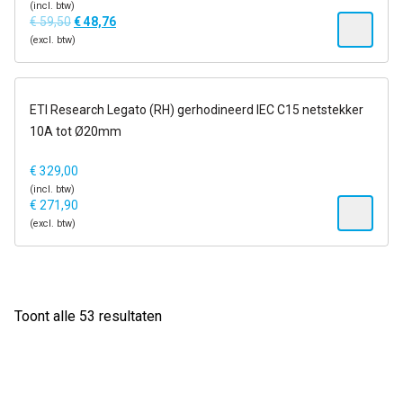
(incl. btw)
€
59,50
€
48,76
(excl. btw)
1-2 dagen
ETI Research Legato (RH) gerhodineerd IEC C15 netstekker
10A tot Ø20mm
€
329,00
(incl. btw)
€
271,90
(excl. btw)
Gesorteerd
Toont alle 53 resultaten
op
populariteit