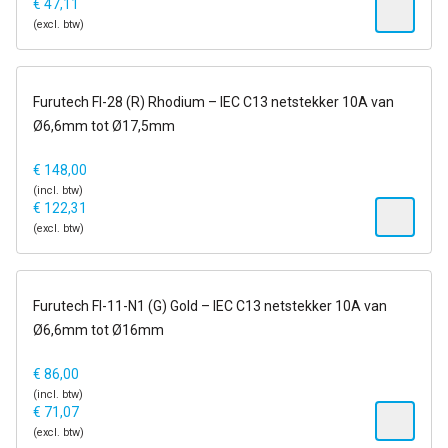
€
47,11
(excl. btw)
op voorraad
Furutech FI-28 (R) Rhodium – IEC C13 netstekker 10A van
Ø6,6mm tot Ø17,5mm
€
148,00
(incl. btw)
€
122,31
(excl. btw)
op voorraad
Furutech FI-11-N1 (G) Gold – IEC C13 netstekker 10A van
Ø6,6mm tot Ø16mm
€
86,00
(incl. btw)
€
71,07
(excl. btw)