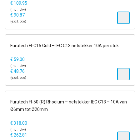
€
109,95
(incl. btw)
€
90,87
(excl. btw)
op voorraad
Furutech FI-C15 Gold – IEC C13 netstekker 10A per stuk
€
59,00
(incl. btw)
€
48,76
(excl. btw)
op voorraad
Furutech FI-50 (R) Rhodium – netstekker IEC C13 – 10A van
Ø6mm tot Ø20mm
€
318,00
(incl. btw)
€
262,81