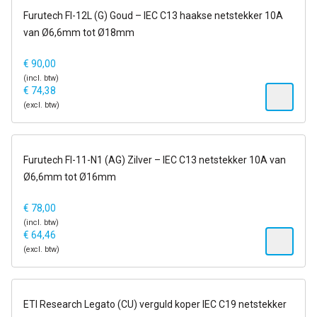
op voorraad
Furutech FI-12L (G) Goud – IEC C13 haakse netstekker 10A
van Ø6,6mm tot Ø18mm
€
90,00
(incl. btw)
€
74,38
(excl. btw)
op voorraad
Furutech FI-11-N1 (AG) Zilver – IEC C13 netstekker 10A van
Ø6,6mm tot Ø16mm
€
78,00
(incl. btw)
€
64,46
(excl. btw)
op voorraad
ETI Research Legato (CU) verguld koper IEC C19 netstekker