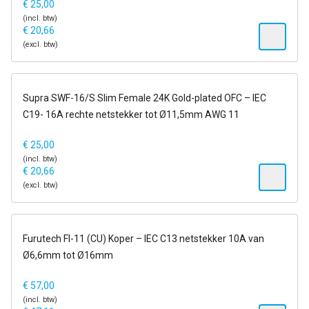
€
25,00
(incl. btw)
€
20,66
(excl. btw)
op voorraad
Supra SWF-16/S Slim Female 24K Gold-plated OFC – IEC
C19- 16A rechte netstekker tot Ø11,5mm AWG 11
€
25,00
(incl. btw)
€
20,66
(excl. btw)
op voorraad
Furutech FI-11 (CU) Koper – IEC C13 netstekker 10A van
Ø6,6mm tot Ø16mm
€
57,00
(incl. btw)