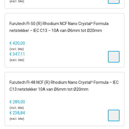
(excl. btw)
op voorraad
Furutech FI-50 (R) Rhodium NCF Nano Crystal² Formula
netstekker – IEC C13 – 10A van Ø6mm tot Ø20mm
€
420,00
(incl. btw)
€
347,11
(excl. btw)
op voorraad
Furutech FI-48 NCF (R) Rhodium Nano Crystal² Formula – IEC
C13 netstekker 10A van Ø6mm tot Ø20mm
€
289,00
(incl. btw)
€
238,84
(excl. btw)