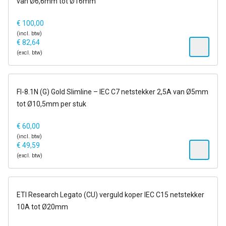
van Ø6,6mm tot Ø16mm
€
100,00
(incl. btw)
€
82,64
(excl. btw)
op voorraad
FI-8.1N (G) Gold Slimline – IEC C7 netstekker 2,5A van Ø5mm
tot Ø10,5mm per stuk
€
60,00
(incl. btw)
€
49,59
(excl. btw)
op voorraad
ETI Research Legato (CU) verguld koper IEC C15 netstekker
10A tot Ø20mm