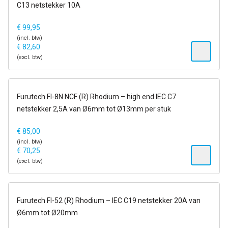
C13 netstekker 10A
€
99,95
(incl. btw)
€
82,60
(excl. btw)
op voorraad
Furutech FI-8N NCF (R) Rhodium – high end IEC C7
netstekker 2,5A van Ø6mm tot Ø13mm per stuk
€
85,00
(incl. btw)
€
70,25
(excl. btw)
op voorraad
Furutech FI-52 (R) Rhodium – IEC C19 netstekker 20A van
Ø6mm tot Ø20mm