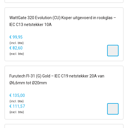
op voorraad
WattGate 320 Evolution (CU) Koper uitgevoerd in rookglas –
IEC C13 netstekker 10A
€
99,95
(incl. btw)
€
82,60
(excl. btw)
op voorraad
Furutech FI-31 (G) Gold – IEC C19 netstekker 20A van
Ø6,6mm tot Ø20mm
€
135,00
(incl. btw)
€
111,57
(excl. btw)