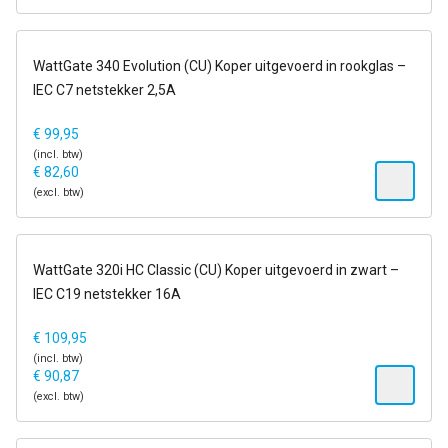
6-13 dagen
WattGate 340 Evolution (CU) Koper uitgevoerd in rookglas –
IEC C7 netstekker 2,5A
€
99,95
(incl. btw)
€
82,60
(excl. btw)
op voorraad
WattGate 320i HC Classic (CU) Koper uitgevoerd in zwart –
IEC C19 netstekker 16A
€
109,95
(incl. btw)
€
90,87
(excl. btw)