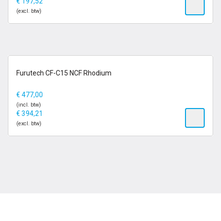
€
197,52
(excl. btw)
op voorraad
Furutech CF-C15 NCF Rhodium
€
477,00
(incl. btw)
€
394,21
(excl. btw)