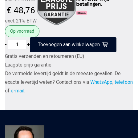
€
48,76
excl. 21% BTW
Op voorraad
Furutech
-
+
Toevoegen aan winkelwagen
FI-
Gratis verzenden en retourneren (EU)
15
Laagste prijs garantie
Rhodium
De vermelde levertijd geldt in de meeste gevallen. De
Plus
exacte levertijd weten? Contact ons via
WhatsApp
,
telefoon
IEC
of
e-mail
.
C15
connector
per
stuk
aantal