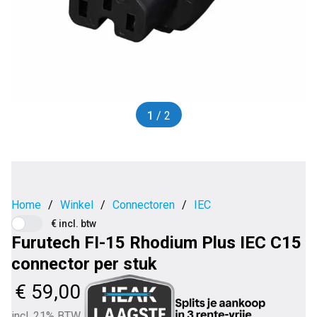
1
/ 2
Home
/
Winkel
/
Connectoren
/
IEC
€ incl. btw
Furutech FI-15 Rhodium Plus IEC C15
connector per stuk
€
59,00
incl. 21% BTW