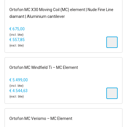
op voorraad
Ortofon MC X30 Moving Coil (MC) element | Nude Fine Line
diamant | Aluminium cantilever
€
675,00
(incl. btw)
€
557,85
(excl. btw)
1-2 dagen
Ortofon MC Windfield Ti – MC Element
€
5.499,00
(incl. btw)
€
4.544,63
(excl. btw)
1-2 dagen
Ortofon MC Verismo – MC Element