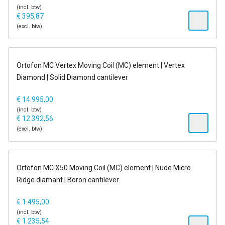
(incl. btw)
€
395,87
(excl. btw)
1-2 dagen
Ortofon MC Vertex Moving Coil (MC) element | Vertex
nieuw
Diamond | Solid Diamond cantilever
€
14.995,00
(incl. btw)
€
12.392,56
(excl. btw)
op voorraad
Ortofon MC X50 Moving Coil (MC) element | Nude Micro
Nieuw
Ridge diamant | Boron cantilever
€
1.495,00
(incl. btw)
€
1.235,54