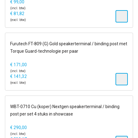
€
99,00
(incl. btw)
€
81,82
(excl. btw)
op voorraad
Furutech FT-809 (G) Gold speakerterminal / binding post met
Torque Guard-technologie per paar
€
171,00
(incl. btw)
€
141,32
(excl. btw)
1-2 dagen
WBT-0710 Cu (koper) Nextgen speakerterminal / binding
post per set 4 stuks in showcase
€
290,00
(incl. btw)