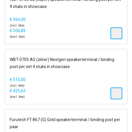
4 stuks in showcase
€
364,00
(incl. btw)
€
300,83
(excl. btw)
1-2 dagen
WBT-0705 AG (zilver) Nextgen speakerterminal / binding
post per set 4 stuks in showcase
€
515,00
(incl. btw)
€
425,62
(excl. btw)
op voorraad
Furutech FT-867 (G) Gold speakerterminal / binding post per
paar