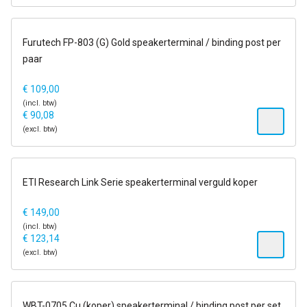
op voorraad
Furutech FP-803 (G) Gold speakerterminal / binding post per
paar
€
109,00
(incl. btw)
€
90,08
(excl. btw)
1-2 dagen
ETI Research Link Serie speakerterminal verguld koper
€
149,00
(incl. btw)
€
123,14
(excl. btw)
1-2 dagen
WBT-0705 Cu (koper) speakerterminal / binding post per set