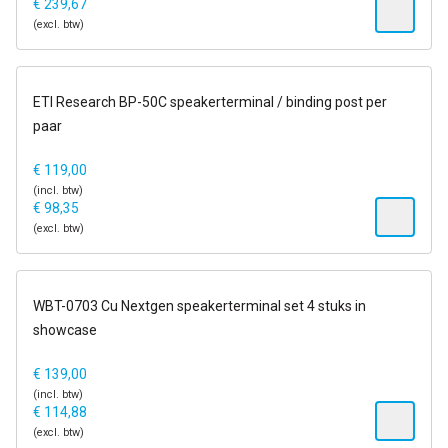
€
239,67
(excl. btw)
1-2 dagen
ETI Research BP-50C speakerterminal / binding post per
paar
€
119,00
(incl. btw)
€
98,35
(excl. btw)
1-2 dagen
WBT-0703 Cu Nextgen speakerterminal set 4 stuks in
showcase
€
139,00
(incl. btw)
€
114,88
(excl. btw)