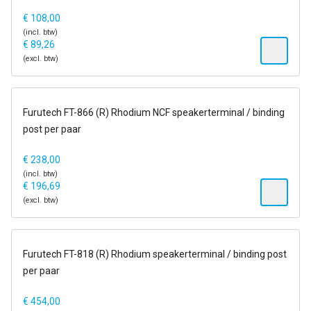
€
108,00
(incl. btw)
€
89,26
(excl. btw)
op voorraad
Furutech FT-866 (R) Rhodium NCF speakerterminal / binding
post per paar
€
238,00
(incl. btw)
€
196,69
(excl. btw)
op voorraad
Furutech FT-818 (R) Rhodium speakerterminal / binding post
per paar
€
454,00