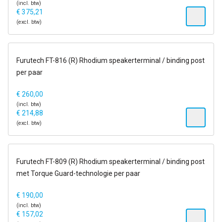
(incl. btw)
€
375,21
(excl. btw)
op voorraad
Furutech FT-816 (R) Rhodium speakerterminal / binding post
per paar
€
260,00
(incl. btw)
€
214,88
(excl. btw)
op voorraad
Furutech FT-809 (R) Rhodium speakerterminal / binding post
met Torque Guard-technologie per paar
€
190,00
(incl. btw)
€
157,02