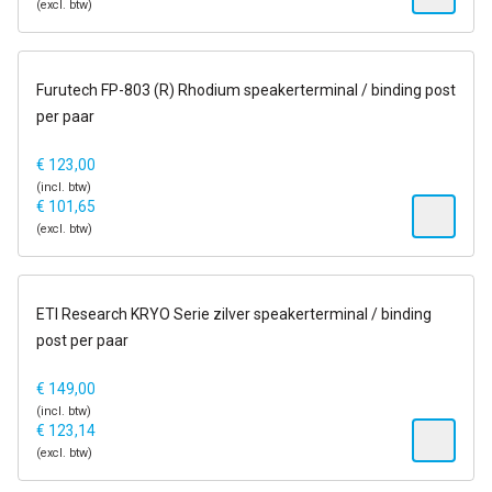
(excl. btw)
op voorraad
Furutech FP-803 (R) Rhodium speakerterminal / binding post
per paar
€
123,00
(incl. btw)
€
101,65
(excl. btw)
1-2 dagen
ETI Research KRYO Serie zilver speakerterminal / binding
post per paar
€
149,00
(incl. btw)
€
123,14
(excl. btw)