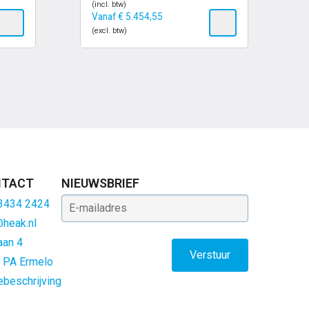
(incl. btw)
Vanaf
€
5.454,55
(excl. btw)
TACT
NIEUWSBRIEF
E-mailadres
 3434 2424
@heak.nl
aan 4
 PA Ermelo
ebeschrijving