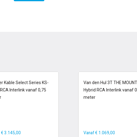
-13 dagen
6-13 dagen
r Kable Select Series KS-
Van den Hul 3T THE MOUN
Maatwerkproduct
RCA Interlink vanaf 0,75
Hybrid RCA Interlink vanaf 0
r
meter
f
€
3.145,00
Vanaf
€
1.069,00