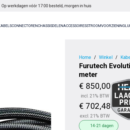
Op werkdagen vóór 17:00 besteld, morgen in huis
KABELS
CONNECTOREN
CHASSISDELEN
ACCESSOIRES
STROOMVOORZIENING
LU
Home
/
Winkel
/
Kabe
Furutech Evoluti
meter
€
850,00
incl. 21% BTW
€
702,48
excl. 21% BTW
14-21 dagen