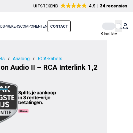
UITSTEKEND
4.9
34 recensies
IDSPREKERS
COMPONENTEN
CONTACT
€ incl. btw
ls
/
Analoog
/
RCA-kabels
on Audio II – RCA Interlink 1,2