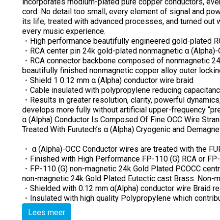
incorporates rhodium-plated pure copper conductors, even
cord. No detail too small, every element of signal and po
its life, treated with advanced processes, and turned out w
every music experience.
・High performance beautifully engineered gold-plated RC
・RCA center pin 24k gold-plated nonmagnetic α (Alpha)-O
・RCA connector backbone composed of nonmagnetic 24k g
beautifully finished nonmagnetic copper alloy outer lockin
・Shield 1 0.12 mm α (Alpha) conductor wire braid
・Cable insulated with polypropylene reducing capacitanc
・Results in greater resolution, clarity, powerful dynamics
develops more fully without artificial upper-frequency “pr
α (Alpha) Conductor Is Composed Of Fine OCC Wire Stra
Treated With Furutech’s α (Alpha) Cryogenic and Demagne
・ α (Alpha)-OCC Conductor wires are treated with the FU
・Finished with High Performance FP-110 (G) RCA or FP
・FP-110 (G) non-magnetic 24k Gold Plated PCOCC central 
non-magnetic 24k Gold Plated Eutectic cast Brass. Non-m
・Shielded with 0.12 mm α(Alpha) conductor wire Braid real
・Insulated with high quality Polypropylene which contribu
Lees meer