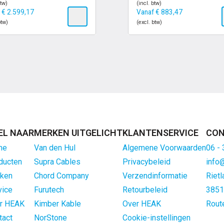
btw)
(incl. btw)
f
€
2.599,17
Vanaf
€
883,47
btw)
(excl. btw)
EL NAAR
MERKEN UITGELICHT
KLANTENSERVICE
CON
me
Van den Hul
Algemene Voorwaarden
06 -
ducten
Supra Cables
Privacybeleid
info
ken
Chord Company
Verzendinformatie
Rietl
vice
Furutech
Retourbeleid
3851
r HEAK
Kimber Kable
Over HEAK
Rout
tact
NorStone
Cookie-instellingen