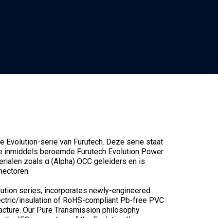
e Evolution-serie van Furutech. Deze serie staat
de inmiddels beroemde Furutech Evolution Power
erialen zoals α (Alpha) OCC geleiders en is
nectoren.
olution series, incorporates newly-engineered
ectric/insulation of RoHS-compliant Pb-free PVC
facture. Our Pure Transmission philosophy