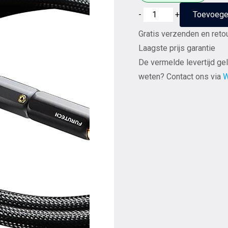
Furutech
-
+
Toevoege
Evolution
Gratis verzenden en reto
Audio
Laagste prijs garantie
II
De vermelde levertijd gel
-
weten? Contact ons via
W
RCA
Interlink
1,2
meter
aantal