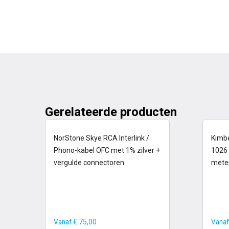
Gerelateerde producten
op voorraad
6
NorStone Skye RCA Interlink /
Kimbe
Phono-kabel OFC met 1% zilver +
1026 
vergulde connectoren
mete
Vanaf
€
75,00
Vana