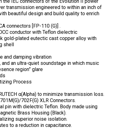
 the IEC connectors of the Evolution II power
wer transmission engineered to within an inch of
ith beautiful design and build quality to enrich
A connectors [FP-110 (G)] .
CC conductor with Teflon dielectric
old-plated eutectic cast copper alloy with
g shell
e and damping vibration
, and an ultra-quiet soundstage in which music
esence region” glare
nds
tizing Process
RUTECH α(Alpha) to minimize transmission loss.
-701M(G)/702F(G) XLR Connectors.
pin with dielectric Teflon. Body made using
agnetic Brass Housing (Black).
izing superior noise isolation.
tes to a reduction in capacitance.