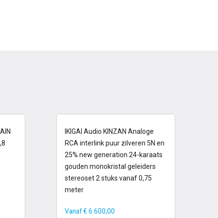
6-13 dagen
TAIN
IKIGAI Audio KINZAN Analoge
,8
RCA interlink puur zilveren 5N en
25% new generation 24-karaats
gouden monokristal geleiders
stereoset 2 stuks vanaf 0,75
meter
Vanaf
€
6.600,00