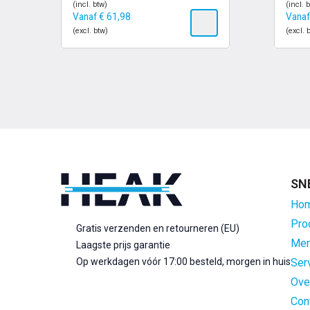
(incl. btw)
(incl. 
Vanaf
€
61,98
Vana
(excl. btw)
(excl. 
SN
Ho
Pro
Gratis verzenden en retourneren (EU)
Mer
Laagste prijs garantie
Op werkdagen vóór 17:00 besteld, morgen in huis
Ser
Ove
Con