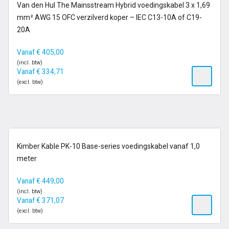
op voorraad
Van den Hul The Mainsstream Hybrid voedingskabel 3 x 1,69
mm² AWG 15 OFC verzilverd koper – IEC C13-10A of C19-
20A
Vanaf
€
405,00
(incl. btw)
Vanaf
€
334,71
(excl. btw)
op voorraad
Kimber Kable PK-10 Base-series voedingskabel vanaf 1,0
meter
Vanaf
€
449,00
(incl. btw)
Vanaf
€
371,07
(excl. btw)