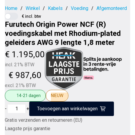
Home
/
Winkel
/
Kabels
/
Voeding
/
Afgemonteerd
€ incl. btw
Furutech Origin Power NCF (R)
voedingskabel met Rhodium-plated
geleiders AWG 9 lengte 1,8 meter
€
1.195,00
incl. 21% BTW
€
987,60
excl. 21% BTW
14-21 dagen
NIEUW
Furutech
-
+
Toevoegen aan winkelwagen
Origin
Gratis verzenden en retourneren (EU)
Power
Laagste prijs garantie
NCF