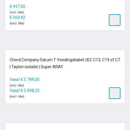
€
447,00
(incl. btw)
€
369,42
(excl. btw)
14-21 dagen
Chord Company Sarum T Voedingskabel | IEC C13, C19 of C7
| Taylon-isolatie | Super ARAY
Vanaf
€
3.749,00
(incl. btw)
Vanaf
€
3.098,35
(excl. btw)