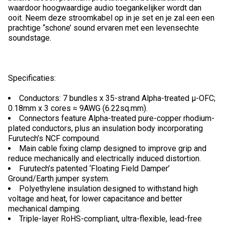
waardoor hoogwaardige audio toegankelijker wordt dan
ooit. Neem deze stroomkabel op in je set en je zal een een
prachtige “schone’ sound ervaren met een levensechte
soundstage.
Specificaties:
Conductors: 7 bundles x 35-strand Alpha-treated μ-OFC;
0.18mm x 3 cores ≈ 9AWG (6.22sq.mm).
Connectors feature Alpha-treated pure-copper rhodium-
plated conductors, plus an insulation body incorporating
Furutech’s NCF compound.
Main cable fixing clamp designed to improve grip and
reduce mechanically and electrically induced distortion.
Furutech’s patented ‘Floating Field Damper’
Ground/Earth jumper system.
Polyethylene insulation designed to withstand high
voltage and heat, for lower capacitance and better
mechanical damping.
Triple-layer RoHS-compliant, ultra-flexible, lead-free