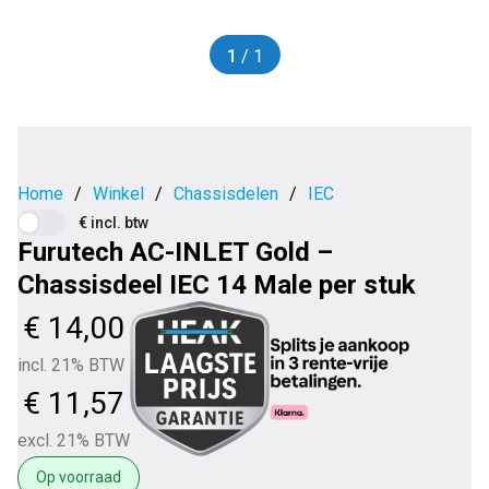
1
/ 1
Home
/
Winkel
/
Chassisdelen
/
IEC
€ incl. btw
Furutech AC-INLET Gold –
Chassisdeel IEC 14 Male per stuk
€
14,00
incl. 21% BTW
€
11,57
excl. 21% BTW
Op voorraad