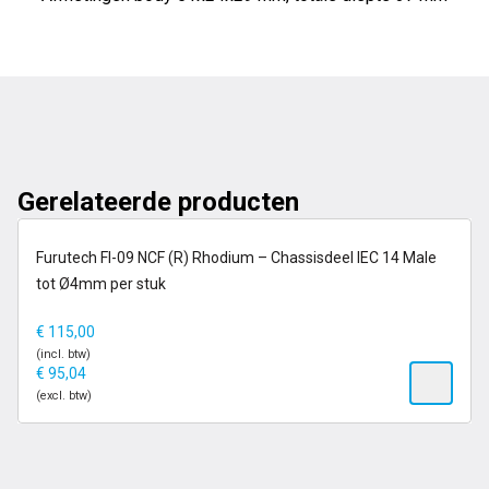
Gerelateerde producten
op voorraad
Furutech FI-09 NCF (R) Rhodium – Chassisdeel IEC 14 Male
tot Ø4mm per stuk
€
115,00
(incl. btw)
€
95,04
(excl. btw)