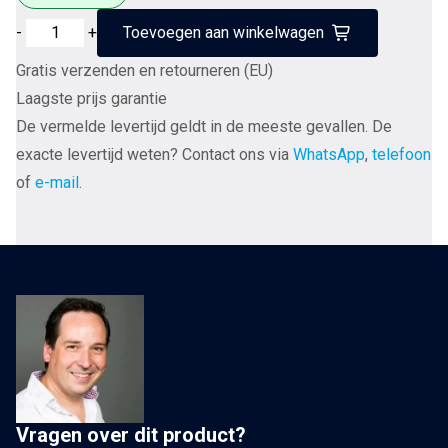
Furutech
-
+
Toevoegen aan winkelwagen
AC-
Gratis verzenden en retourneren (EU)
INLET
Laagste prijs garantie
Gold
De vermelde levertijd geldt in de meeste gevallen. De
-
exacte levertijd weten? Contact ons via
WhatsApp
,
telefoon
Chassisdeel
of
e-mail
.
IEC
14
Male
per
stuk
aantal
Vragen over dit product?