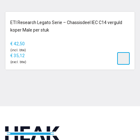
op voorraad
ETI Research Legato Serie – Chassisdeel IEC C14 verguld
koper Male per stuk
€
42,50
(incl. btw)
€
35,12
(excl. btw)