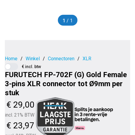
1
/ 1
Home
/
Winkel
/
Connectoren
/
XLR
€ incl. btw
FURUTECH FP-702F (G) Gold Female
3-pins XLR connector tot Ø9mm per
stuk
€
29,00
incl. 21% BTW
€
23,97