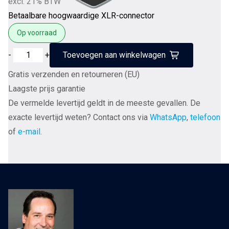
excl. 21% BTW
Betaalbare hoogwaardige XLR-connector
Op voorraad
FURUTECH
-
+
Toevoegen aan winkelwagen
FP-
Gratis verzenden en retourneren (EU)
702F
Laagste prijs garantie
(G)
De vermelde levertijd geldt in de meeste gevallen. De
Gold
exacte levertijd weten? Contact ons via
WhatsApp
,
telefoon
Female
of
e-mail
.
3-
pins
XLR
connector
tot
Ø9mm
per