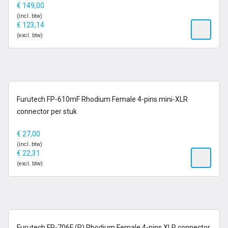
€
149,00
(incl. btw)
€
123,14
(excl. btw)
op voorraad
Furutech FP-610mF Rhodium Female 4-pins mini-XLR
connector per stuk
€
27,00
(incl. btw)
€
22,31
(excl. btw)
op voorraad
Furutech FP-706F (R) Rhodium Female 4-pins XLR connector