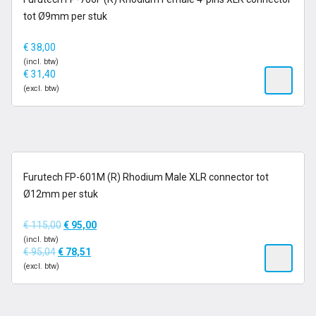
tot Ø9mm per stuk
€
38,00
(incl. btw)
€
31,40
(excl. btw)
op voorraad
Furutech FP-601M (R) Rhodium Male XLR connector tot
Zolang de voorraad strekt
Ø12mm per stuk
€
115,00
€
95,00
(incl. btw)
€
95,04
€
78,51
(excl. btw)