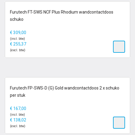
op voorraad
Furutech FT-SWS NCF Plus Rhodium wandcontactdoos
Nieuw
schuko
€
309,00
(incl. btw)
€
255,37
(excl. btw)
op voorraad
Furutech FP-SWS-D (G) Gold wandcontactdoos 2 x schuko
per stuk
€
167,00
(incl. btw)
€
138,02
(excl. btw)