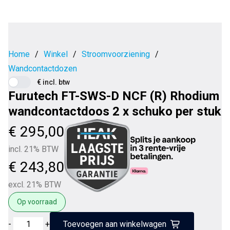
Home
/
Winkel
/
Stroomvoorziening
/
Wandcontactdozen
€ incl. btw
Furutech FT-SWS-D NCF (R) Rhodium
wandcontactdoos 2 x schuko per stuk
€
295,00
incl. 21% BTW
€
243,80
excl. 21% BTW
Op voorraad
Furutech
-
+
Toevoegen aan winkelwagen