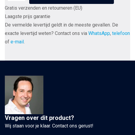
FT-
Gratis verzenden en retourneren (EU)
SWS-
Laagste prijs garantie
D
De vermelde levertijd geldt in de meeste gevallen. De
NCF
exacte levertijd weten? Contact ons via
WhatsApp
,
telefoon
(R)
of
e-mail
.
Rhodium
wandcontactdoos
2
x
schuko
per
stuk
aantal
Vragen over dit product?
Wij staan voor je klaar. Contact ons gerust!