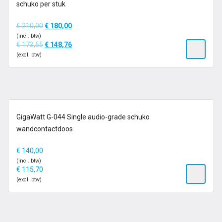
Zolang de voorraad strekt
schuko per stuk
€
210,00
€
180,00
(incl. btw)
€
173,55
€
148,76
(excl. btw)
op voorraad
GigaWatt G-044 Single audio-grade schuko
wandcontactdoos
€
140,00
(incl. btw)
€
115,70
(excl. btw)