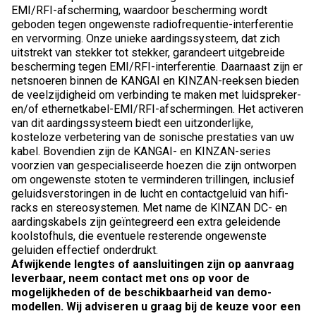
EMI/RFI-afscherming, waardoor bescherming wordt
geboden tegen ongewenste radiofrequentie-interferentie
en vervorming. Onze unieke aardingssysteem, dat zich
uitstrekt van stekker tot stekker, garandeert uitgebreide
bescherming tegen EMI/RFI-interferentie. Daarnaast zijn er
netsnoeren binnen de KANGAI en KINZAN-reeksen bieden
de veelzijdigheid om verbinding te maken met luidspreker-
en/of ethernetkabel-EMI/RFI-afschermingen. Het activeren
van dit aardingssysteem biedt een uitzonderlijke,
kosteloze verbetering van de sonische prestaties van uw
kabel. Bovendien zijn de KANGAI- en KINZAN-series
voorzien van gespecialiseerde hoezen die zijn ontworpen
om ongewenste stoten te verminderen trillingen, inclusief
geluidsverstoringen in de lucht en contactgeluid van hifi-
racks en stereosystemen. Met name de KINZAN DC- en
aardingskabels zijn geïntegreerd een extra geleidende
koolstofhuls, die eventuele resterende ongewenste
geluiden effectief onderdrukt.
Afwijkende lengtes of aansluitingen zijn op aanvraag
leverbaar, neem contact met ons op voor de
mogelijkheden of de beschikbaarheid van demo-
modellen. Wij adviseren u graag bij de keuze voor een