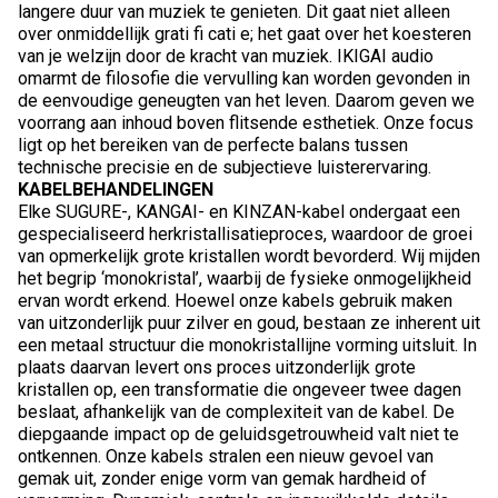
langere duur van muziek te genieten. Dit gaat niet alleen
over onmiddellijk grati fi cati e; het gaat over het koesteren
van je welzijn door de kracht van muziek. IKIGAI audio
omarmt de filosofie die vervulling kan worden gevonden in
de eenvoudige geneugten van het leven. Daarom geven we
voorrang aan inhoud boven flitsende esthetiek. Onze focus
ligt op het bereiken van de perfecte balans tussen
technische precisie en de subjectieve luisterervaring.
KABELBEHANDELINGEN
Elke SUGURE-, KANGAI- en KINZAN-kabel ondergaat een
gespecialiseerd herkristallisatieproces, waardoor de groei
van opmerkelijk grote kristallen wordt bevorderd. Wij mijden
het begrip ‘monokristal’, waarbij de fysieke onmogelijkheid
ervan wordt erkend. Hoewel onze kabels gebruik maken
van uitzonderlijk puur zilver en goud, bestaan ze inherent uit
een metaal structuur die monokristallijne vorming uitsluit. In
plaats daarvan levert ons proces uitzonderlijk grote
kristallen op, een transformatie die ongeveer twee dagen
beslaat, afhankelijk van de complexiteit van de kabel. De
diepgaande impact op de geluidsgetrouwheid valt niet te
ontkennen. Onze kabels stralen een nieuw gevoel van
gemak uit, zonder enige vorm van gemak hardheid of