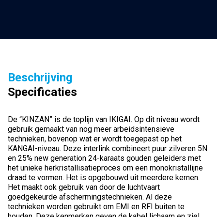
monokristal
geleiders
stereoset
2
stuks
Beschrijving
vanaf
Specificaties
0,75
meter
aantal
De “KINZAN” is de toplijn van IKIGAI. Op dit niveau wordt
gebruik gemaakt van nog meer arbeidsintensieve
technieken, bovenop wat er wordt toegepast op het
KANGAI-niveau. Deze interlink combineert puur zilveren 5N
en 25% new generation 24-karaats gouden geleiders met
het unieke herkristallisatieproces om een monokristallijne
draad te vormen. Het is opgebouwd uit meerdere kernen.
Het maakt ook gebruik van door de luchtvaart
goedgekeurde afschermingstechnieken. Al deze
technieken worden gebruikt om EMI en RFI buiten te
houden. Deze kenmerken geven de kabel lichaam en ziel