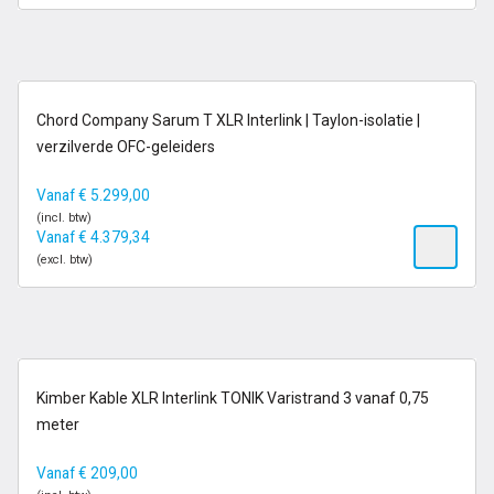
14-21 dagen
Chord Company Sarum T XLR Interlink | Taylon-isolatie |
verzilverde OFC-geleiders
Vanaf
€
5.299,00
(incl. btw)
Vanaf
€
4.379,34
(excl. btw)
op voorraad
Kimber Kable XLR Interlink TONIK Varistrand 3 vanaf 0,75
meter
Vanaf
€
209,00