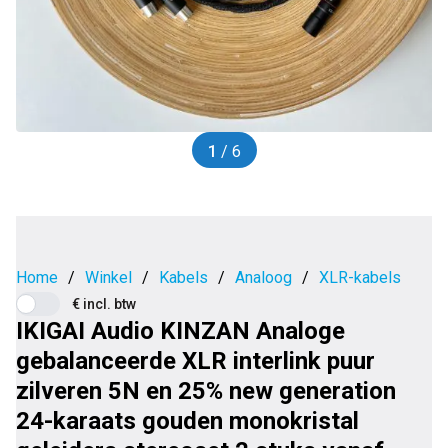
1
/ 6
Home
/
Winkel
/
Kabels
/
Analoog
/
XLR-kabels
€ incl. btw
IKIGAI Audio KINZAN Analoge
gebalanceerde XLR interlink puur
zilveren 5N en 25% new generation
24-karaats gouden monokristal