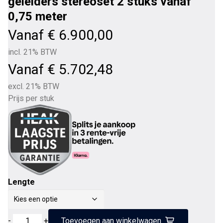
geleiders stereoset 2 stuks vanaf
0,75 meter
Vanaf
€
6.900,00
incl. 21% BTW
Vanaf
€
5.702,48
excl. 21% BTW
Prijs per stuk
Lengte
IKIGAI
-
+
Toevoegen aan winkelwagen