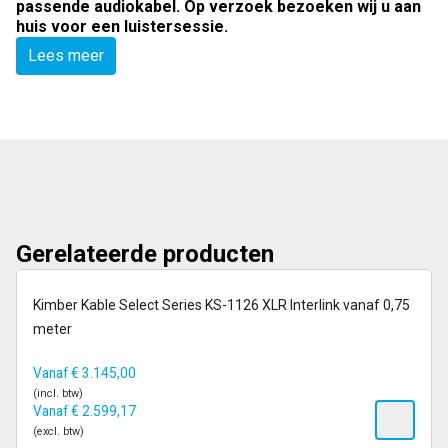
passende audiokabel. Op verzoek bezoeken wij u aan
huis voor een luistersessie.
Lees meer
Gerelateerde producten
6-13 dagen
Kimber Kable Select Series KS-1126 XLR Interlink vanaf 0,75
Maatwerkproduct
meter
Vanaf
€
3.145,00
(incl. btw)
Vanaf
€
2.599,17
(excl. btw)