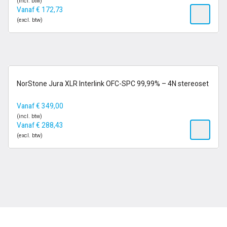
(incl. btw)
Vanaf
€
172,73
(excl. btw)
op voorraad
NorStone Jura XLR Interlink OFC-SPC 99,99% – 4N stereoset
Vanaf
€
349,00
(incl. btw)
Vanaf
€
288,43
(excl. btw)