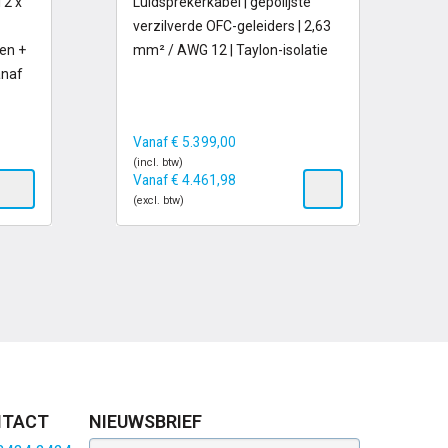
 2 x
Luidsprekerkabel | gepolijste
verzilverde OFC-geleiders | 2,63
en +
mm² / AWG 12 | Taylon-isolatie
anaf
Vanaf
€
5.399,00
(incl. btw)
Vanaf
€
4.461,98
(excl. btw)
TACT
NIEUWSBRIEF