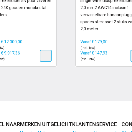
prekerkabel 5N puur zilveren
single-wire luidsprekerkabel
 24K gouden monokristal
2,0 mm2 AWG14 inclusief
ders
verwisselbare banaanplugg
spades stereoset 2 stuks v
2,0 meter
f
€
12.000,00
Vanaf
€
179,00
btw)
(incl. btw)
f
€
9.917,36
Vanaf
€
147,93
btw)
(excl. btw)
EL NAAR
MERKEN UITGELICHT
KLANTENSERVICE
CON