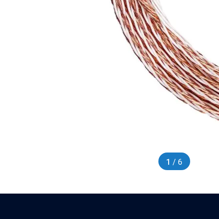
1
/ 6