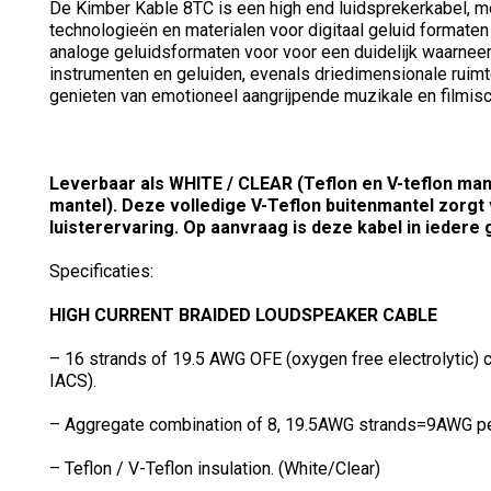
De Kimber Kable 8TC is een high end luidsprekerkabel, m
technologieën en materialen voor digitaal geluid formaten
analoge geluidsformaten voor voor een duidelijk waarne
instrumenten en geluiden, evenals driedimensionale ruimte
genieten van emotioneel aangrijpende muzikale en filmisc
Leverbaar als WHITE / CLEAR (Teflon en V-teflon mant
mantel). Deze volledige V-Teflon buitenmantel zorg
luisterervaring. Op aanvraag is deze kabel in iedere
Specificaties:
HIGH CURRENT BRAIDED LOUDSPEAKER CABLE
– 16 strands of 19.5 AWG OFE (oxygen free electrolytic) c
IACS).
– Aggregate combination of 8, 19.5AWG strands=9AWG per
– Teflon / V-Teflon insulation. (White/Clear)