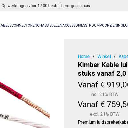
Op werkdagen vóór 17:00 besteld, morgen in huis
KABELS
CONNECTOREN
CHASSISDELEN
ACCESSOIRES
STROOMVOORZIENING
LU
Home
/
Winkel
/
Kabe
Kimber Kable lu
stuks vanaf 2,0
Vanaf
€
919,0
incl. 21% BTW
Vanaf
€
759,5
excl. 21% BTW
Premium luidsprekerkabel 