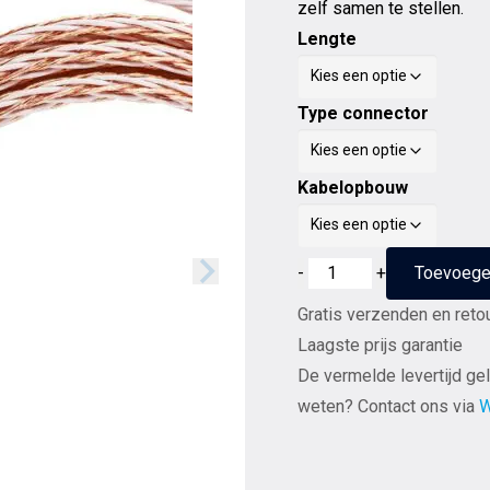
zelf samen te stellen.
Lengte
Type connector
Kabelopbouw
Kimber
-
+
Toevoege
Kable
Gratis verzenden en reto
luidsprekerkabel
Laagste prijs garantie
8TC
De vermelde levertijd gel
stereoset
weten? Contact ons via
W
2
stuks
vanaf