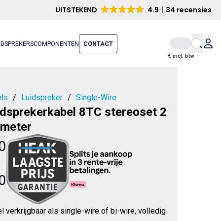
UITSTEKEND
4.9
34 recensies
IDSPREKERS
COMPONENTEN
CONTACT
€ incl. btw
ls
/
Luidspreker
/
Single-Wire
idsprekerkabel 8TC stereoset 2
 meter
0
0
verkrijgbaar als single-wire of bi-wire, volledig