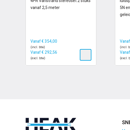
4PR Varistrand stereoset 2 stuks
luids
vanaf 2,5 meter
5N en
gelei
Vanaf
€
354,00
Vana
(incl. btw)
(incl. 
Vanaf
€
292,56
Vana
(excl. btw)
(excl. 
SN