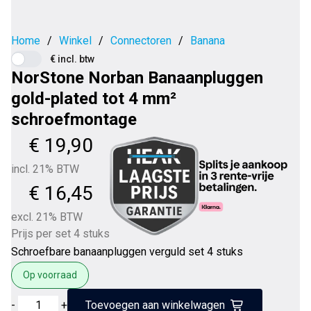
Home
/
Winkel
/
Connectoren
/
Banana
€ incl. btw
NorStone Norban Banaanpluggen
gold-plated tot 4 mm²
schroefmontage
€
19,90
incl. 21% BTW
€
16,45
excl. 21% BTW
Prijs per set 4 stuks
Schroefbare banaanpluggen verguld set 4 stuks
Op voorraad
NorStone
-
+
Toevoegen aan winkelwagen