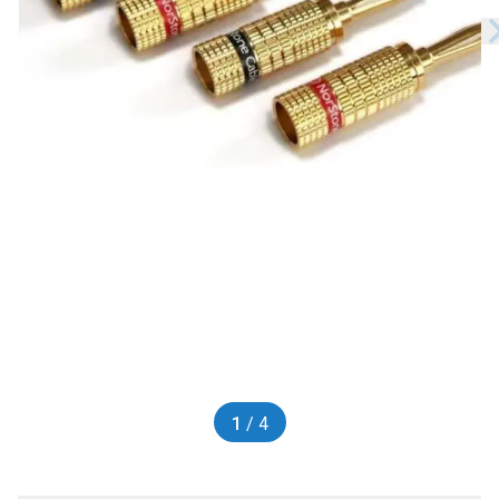
1
/ 4