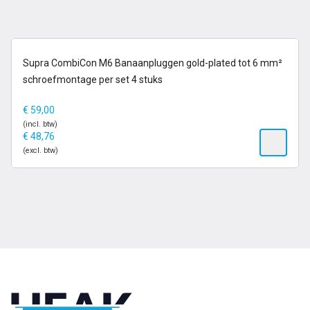
14-21 dagen
Supra CombiCon M6 Banaanpluggen gold-plated tot 6 mm²
schroefmontage per set 4 stuks
€
59,00
(incl. btw)
€
48,76
(excl. btw)