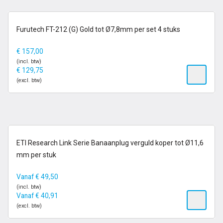
op voorraad
Furutech FT-212 (G) Gold tot Ø7,8mm per set 4 stuks
€
157,00
(incl. btw)
€
129,75
(excl. btw)
1-2 dagen
ETI Research Link Serie Banaanplug verguld koper tot Ø11,6
mm per stuk
Vanaf
€
49,50
(incl. btw)
Vanaf
€
40,91
(excl. btw)