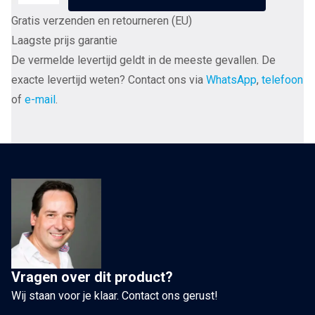
Norban
Gratis verzenden en retourneren (EU)
Banaanpluggen
Laagste prijs garantie
gold-
De vermelde levertijd geldt in de meeste gevallen. De
plated
exacte levertijd weten? Contact ons via
WhatsApp
,
telefoon
tot
of
e-mail
.
4
mm²
schroefmontage
aantal
Vragen over dit product?
Wij staan voor je klaar. Contact ons gerust!