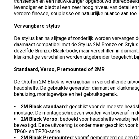
transiënten en een nauwkeuriger opgebouwd stereobeeld. 
levendiger en biedt al een zeer hoog niveau van detail en
verdere finesse, souplesse en natuurlijke nuance aan toe.
Vervangbare stylus
De stylus kan na slijtage afzonderlijk worden vervangen 
daarnaast compatibel met de Stylus 2M Bronze en Stylus
dezelfde Bronze/Black-body, maar verschillen in diamant,
klankmatige verschillen worden uitgebreider toegelicht bi
Standaard, Verso, Premounted of 2MR
De Ortofon 2M Black is verkrijgbaar in verschillende uit
headshells. De gebruikte generator, diamant en klankmatige
behuizing, montagewijze en het gebruiksgemak.
2M Black standaard:
geschikt voor de meeste headsh
montage. De montageschroeven worden van bovenaf in de
2M Black Verso:
bedoeld voor headshells waarbij he
bevestigd. Deze uitvoering is onder meer geschikt voor 
TP60- en TP70-serie.
2M Black Premounted:
vooraf gemonteerd op een Or