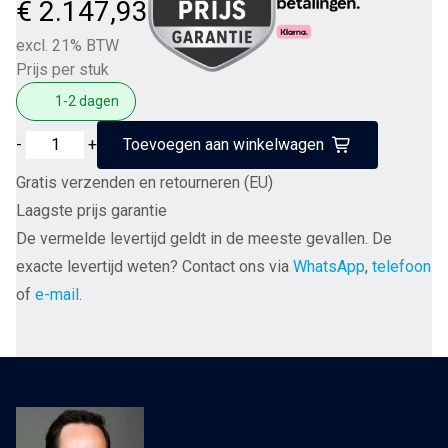
€
2.147,93
excl. 21% BTW
Prijs per stuk
1-2 dagen
Ortofon
-
+
Toevoegen aan winkelwagen
SPU
Gratis verzenden en retourneren (EU)
Royal
Laagste prijs garantie
G
De vermelde levertijd geldt in de meeste gevallen. De
MKII
exacte levertijd weten? Contact ons via
WhatsApp
,
telefoon
Replicant
of
e-mail
.
100
diamand
-
MC
Element