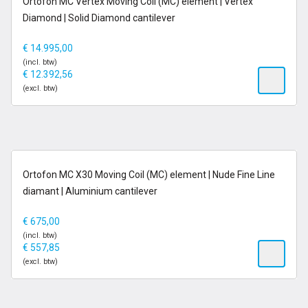
Ortofon MC Vertex Moving Coil (MC) element | Vertex
nieuw
Diamond | Solid Diamond cantilever
€
14.995,00
(incl. btw)
€
12.392,56
(excl. btw)
op voorraad
Ortofon MC X30 Moving Coil (MC) element | Nude Fine Line
diamant | Aluminium cantilever
€
675,00
(incl. btw)
€
557,85
(excl. btw)