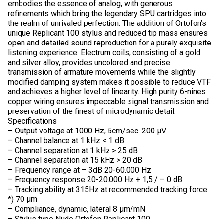
embodies the essence of analog, with generous
refinements which bring the legendary SPU cartridges into
the realm of unrivaled perfection. The addition of Ortofon’s
unique Replicant 100 stylus and reduced tip mass ensures
open and detailed sound reproduction for a purely exquisite
listening experience. Electrum coils, consisting of a gold
and silver alloy, provides uncolored and precise
transmission of armature movements while the slightly
modified damping system makes it possible to reduce VTF
and achieves a higher level of linearity. High purity 6-nines
copper wiring ensures impeccable signal transmission and
preservation of the finest of microdynamic detail.
Specifications
– Output voltage at 1000 Hz, 5cm/sec. 200 µV
– Channel balance at 1 kHz < 1 dB
– Channel separation at 1 kHz > 25 dB
– Channel separation at 15 kHz > 20 dB
– Frequency range at – 3dB 20-60.000 Hz
– Frequency response 20-20.000 Hz + 1,5 / – 0 dB
– Tracking ability at 315Hz at recommended tracking force
*) 70 µm
– Compliance, dynamic, lateral 8 µm/mN
– Stylus type Nude Ortofon Replicant 100