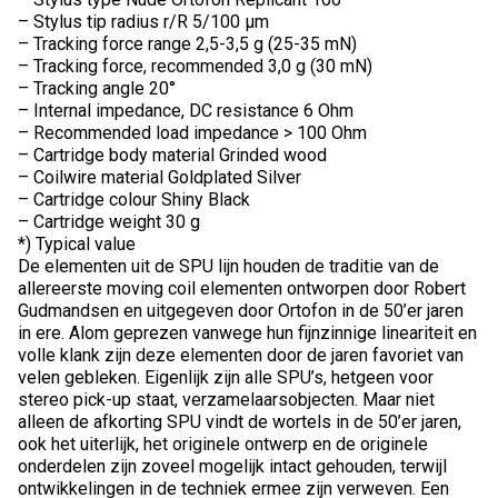
– Stylus tip radius r/R 5/100 µm
– Tracking force range 2,5-3,5 g (25-35 mN)
– Tracking force, recommended 3,0 g (30 mN)
– Tracking angle 20°
– Internal impedance, DC resistance 6 Ohm
– Recommended load impedance > 100 Ohm
– Cartridge body material Grinded wood
– Coilwire material Goldplated Silver
– Cartridge colour Shiny Black
– Cartridge weight 30 g
*) Typical value
De elementen uit de SPU lijn houden de traditie van de
allereerste moving coil elementen ontworpen door Robert
Gudmandsen en uitgegeven door Ortofon in de 50’er jaren
in ere. Alom geprezen vanwege hun fijnzinnige lineariteit en
volle klank zijn deze elementen door de jaren favoriet van
velen gebleken. Eigenlijk zijn alle SPU’s, hetgeen voor
stereo pick-up staat, verzamelaarsobjecten. Maar niet
alleen de afkorting SPU vindt de wortels in de 50’er jaren,
ook het uiterlijk, het originele ontwerp en de originele
onderdelen zijn zoveel mogelijk intact gehouden, terwijl
ontwikkelingen in de techniek ermee zijn verweven. Een