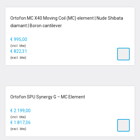
op voorraad
Ortofon MC X40 Moving Coil (MC) element | Nude Shibata
diamant | Boron cantilever
€
995,00
(incl. btw)
€
822,31
(excl. btw)
1-2 dagen
Ortofon SPU Synergy G – MC Element
€
2.199,00
(incl. btw)
€
1.817,36
(excl. btw)