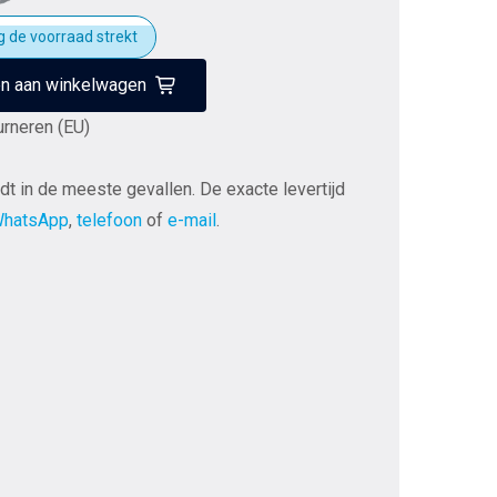
 de voorraad strekt
n aan winkelwagen
urneren (EU)
dt in de meeste gevallen. De exacte levertijd
hatsApp
,
telefoon
of
e-mail
.