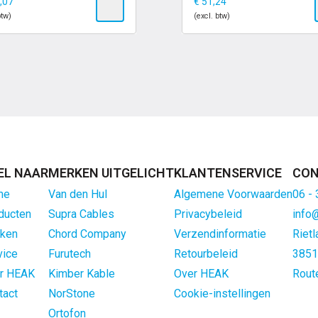
,07
€
51,24
btw)
(excl. btw)
EL NAAR
MERKEN UITGELICHT
KLANTENSERVICE
CON
me
Van den Hul
Algemene Voorwaarden
06 -
ducten
Supra Cables
Privacybeleid
info
ken
Chord Company
Verzendinformatie
Rietl
vice
Furutech
Retourbeleid
3851
r HEAK
Kimber Kable
Over HEAK
Rout
tact
NorStone
Cookie-instellingen
Ortofon