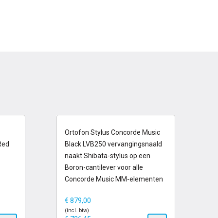
1-2 dagen
Ortofon Stylus Concorde Music
Red
Black LVB250 vervangingsnaald
naakt Shibata-stylus op een
Boron-cantilever voor alle
Concorde Music MM-elementen
€
879,00
(incl. btw)