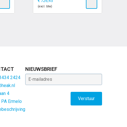
€
726,45
(excl. btw)
TACT
NIEUWSBRIEF
E-mailadres
 3434 2424
@heak.nl
aan 4
 PA Ermelo
ebeschrijving