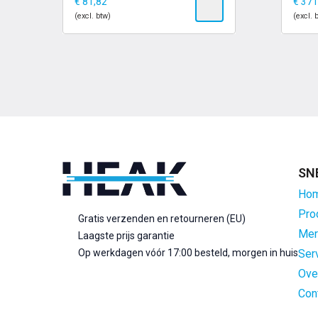
€
81,82
€
371
(excl. btw)
(excl. 
SN
Ho
Pro
Gratis verzenden en retourneren (EU)
Mer
Laagste prijs garantie
Op werkdagen vóór 17:00 besteld, morgen in huis
Ser
Ove
Con