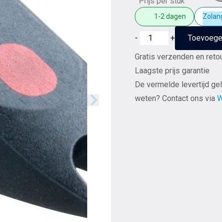
Prijs per stuk
1-2 dagen
Zolang
Ortofon
-
+
Toevoege
Stylus
Gratis verzenden en reto
40
Laagste prijs garantie
vervangingsnaald
De vermelde levertijd gel
voor
weten? Contact ons via
W
OM
40
en
OM
40
GOLD
aantal