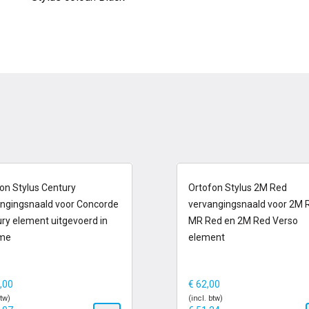
-2 dagen
op voorraad
on Stylus Century
Ortofon Stylus 2M Red
ngingsnaald voor Concorde
vervangingsnaald voor 2M 
ry element uitgevoerd in
MR Red en 2M Red Verso
me
element
,00
€
62,00
btw)
(incl. btw)