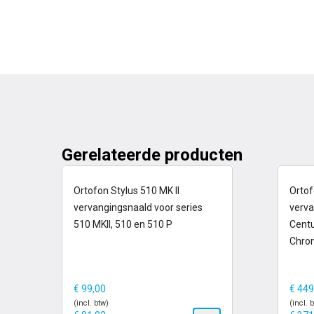
Gerelateerde producten
1-2 dagen
1
Ortofon Stylus 510 MK II
Ortof
vervangingsnaald voor series
verva
510 MKII, 510 en 510 P
Centu
Chro
€
99,00
€
449
(incl. btw)
(incl. 