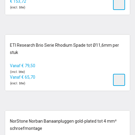
€
153,72
(excl. btw)
1-2 dagen
ETI Research Brio Serie Rhodium Spade tot Ø11,6mm per
stuk
Vanaf
€
79,50
(incl. btw)
Vanaf
€
65,70
(excl. btw)
op voorraad
NorStone Norban Banaanpluggen gold-plated tot 4 mm²
schroefmontage