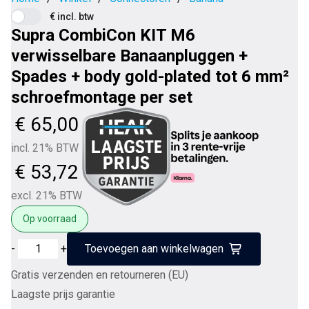
€ incl. btw
Supra CombiCon KIT M6
verwisselbare Banaanpluggen +
Spades + body gold-plated tot 6 mm²
schroefmontage per set
€
65,00
incl. 21% BTW
€
53,72
excl. 21% BTW
Op voorraad
Supra
-
+
Toevoegen aan winkelwagen
CombiCon
Gratis verzenden en retourneren (EU)
KIT
Laagste prijs garantie
M6