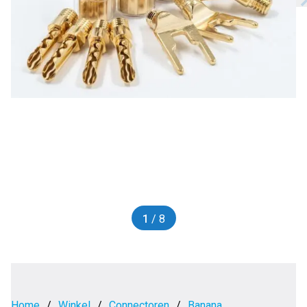
1
/ 8
Home
/
Winkel
/
Connectoren
/
Banana