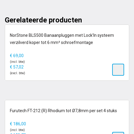
Gerelateerde producten
op voorraad
NorStone BLS500 Banaanpluggen met Lock’In systeem
verzilverd koper tot 6 mm² schroefmontage
€
69,00
(incl. btw)
€
57,02
(excl. btw)
op voorraad
Furutech FT-212 (R) Rhodium tot Ø7,8mm per set 4 stuks
€
186,00
(incl. btw)