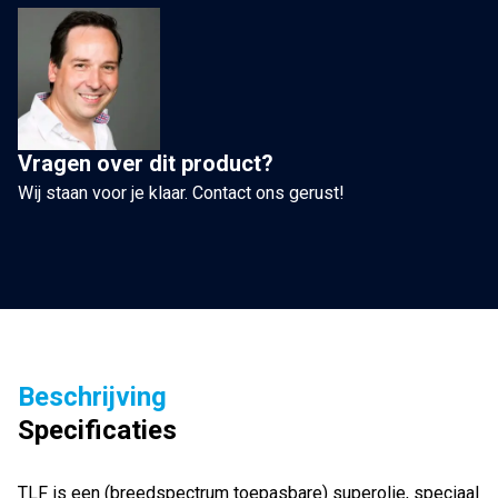
II
per
flesje
25cc
aantal
Vragen over dit product?
Wij staan voor je klaar. Contact ons gerust!
Beschrijving
Specificaties
TLF is een (breedspectrum toepasbare) superolie, speciaal