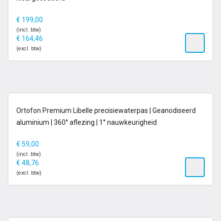
€
199,00
(incl. btw)
€
164,46
(excl. btw)
op voorraad
Ortofon Premium Libelle precisiewaterpas | Geanodiseerd
Nieuw
aluminium | 360° aflezing | 1° nauwkeurigheid
€
59,00
(incl. btw)
€
48,76
(excl. btw)