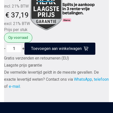
incl. 21% BTW
€
37,19
excl. 21% BTW
Prijs per stuk
Op voorraad
Van
-
+
Toevoegen aan winkelwagen
den
Gratis verzenden en retourneren (EU)
Hul
Laagste prijs garantie
The
De vermelde levertijd geldt in de meeste gevallen. De
Lower
exacte levertijd weten? Contact ons via
WhatsApp
,
telefoon
Friction
of
e-mail
.
Special
Oil
TLF
type