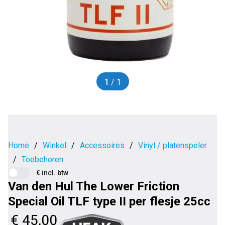
1
/ 1
Home
/
Winkel
/
Accessoires
/
Vinyl / platenspeler
/
Toebehoren
€ incl. btw
Van den Hul The Lower Friction
Special Oil TLF type II per flesje 25cc
€
45,00