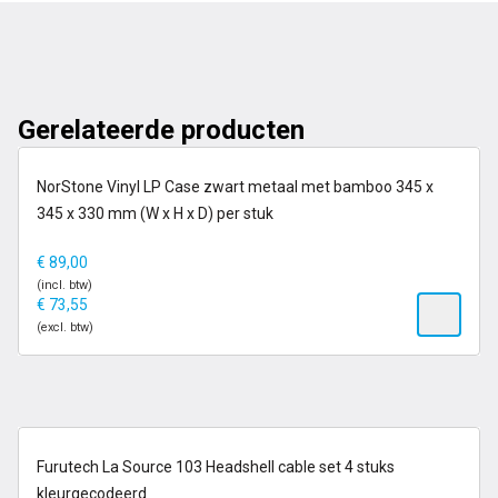
Gerelateerde producten
op voorraad
NorStone Vinyl LP Case zwart metaal met bamboo 345 x
345 x 330 mm (W x H x D) per stuk
€
89,00
(incl. btw)
€
73,55
(excl. btw)
op voorraad
Furutech La Source 103 Headshell cable set 4 stuks
kleurgecodeerd