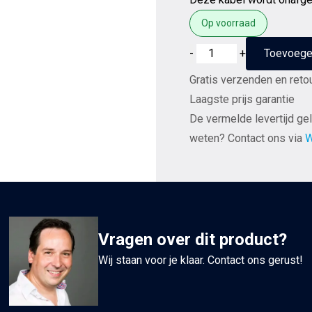
Op voorraad
Van
-
+
Toevoege
den
Gratis verzenden en reto
Hul
Laagste prijs garantie
The
De vermelde levertijd gel
Clearwater
weten? Contact ons via
W
luidsprekerkabel
AWG
14
per
meter
Vragen over dit product?
aantal
Wij staan voor je klaar. Contact ons gerust!