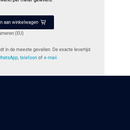
n aan winkelwagen
urneren (EU)
dt in de meeste gevallen. De exacte levertijd
hatsApp
,
telefoon
of
e-mail
.