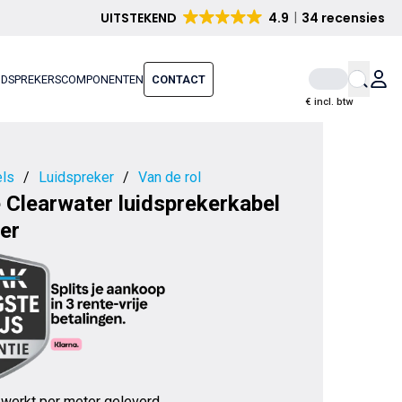
UITSTEKEND
4.9
34 recensies
IDSPREKERS
COMPONENTEN
CONTACT
€ incl. btw
ls
/
Luidspreker
/
Van de rol
 Clearwater luidsprekerkabel
er
werkt per meter geleverd.