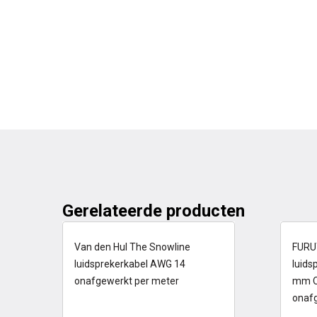
Gerelateerde producten
op voorraad
op
Van den Hul The Snowline
FURU
luidsprekerkabel AWG 14
luids
onafgewerkt per meter
mm O
onaf