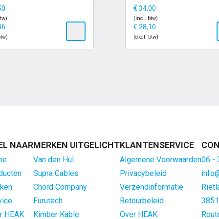
50
€
34,00
btw)
(incl. btw)
46
€
28,10
btw)
(excl. btw)
EL NAAR
MERKEN UITGELICHT
KLANTENSERVICE
CON
me
Van den Hul
Algemene Voorwaarden
06 -
ducten
Supra Cables
Privacybeleid
info
ken
Chord Company
Verzendinformatie
Rietl
vice
Furutech
Retourbeleid
3851
r HEAK
Kimber Kable
Over HEAK
Rout