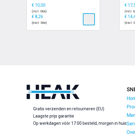
€
10,00
€
17,
(incl. btw)
(incl. 
€
8,26
€
14,
(excl. btw)
(excl. 
SN
Ho
Pro
Gratis verzenden en retourneren (EU)
Mer
Laagste prijs garantie
Op werkdagen vóór 17:00 besteld, morgen in huis
Ser
Ove