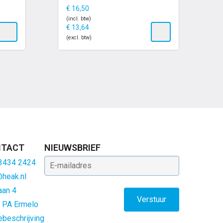
€
16,50
(incl. btw)
€
13,64
(excl. btw)
TACT
NIEUWSBRIEF
E-mailadres
 3434 2424
@heak.nl
aan 4
 PA Ermelo
ebeschrijving