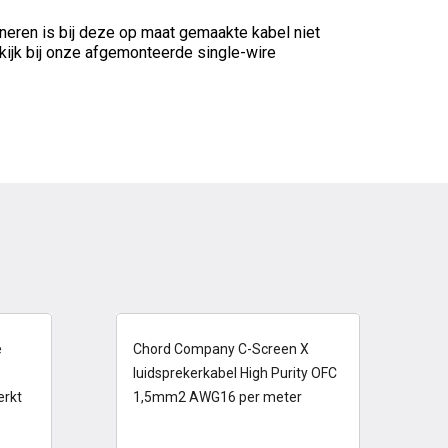
neren is bij deze op maat gemaakte kabel niet
kijk bij onze afgemonteerde single-wire
1-2 dagen
e
Chord Company C-Screen X
luidsprekerkabel High Purity OFC
rkt
1,5mm2 AWG16 per meter