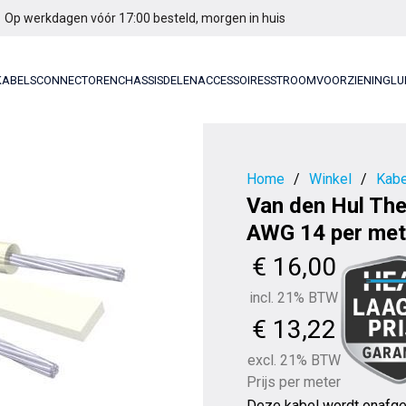
Op werkdagen vóór 17:00 besteld, morgen in huis
KABELS
CONNECTOREN
CHASSISDELEN
ACCESSOIRES
STROOMVOORZIENING
LU
Home
/
Winkel
/
Kabe
Van den Hul The
AWG 14 per met
€
16,00
incl. 21% BTW
€
13,22
excl. 21% BTW
Prijs per meter
Deze kabel wordt onafge