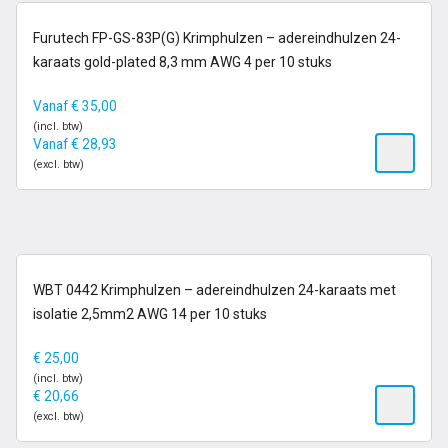
op voorraad
Furutech FP-GS-83P(G) Krimphulzen – adereindhulzen 24-
karaats gold-plated 8,3 mm AWG 4 per 10 stuks
Vanaf
€
35,00
(incl. btw)
Vanaf
€
28,93
(excl. btw)
op voorraad
WBT 0442 Krimphulzen – adereindhulzen 24-karaats met
isolatie 2,5mm2 AWG 14 per 10 stuks
€
25,00
(incl. btw)
€
20,66
(excl. btw)