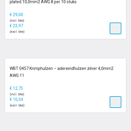
plated 10,0mm2 AWG 8 per 10 stuks
€
29,00
(incl. btw)
€
23,97
(excl. btw)
op voorraad
WBT 0457 Krimphulzen – adereindhulzen zilver 4,0mm2
AWG 11
€
12,75
(incl. btw)
€
10,54
(excl. btw)