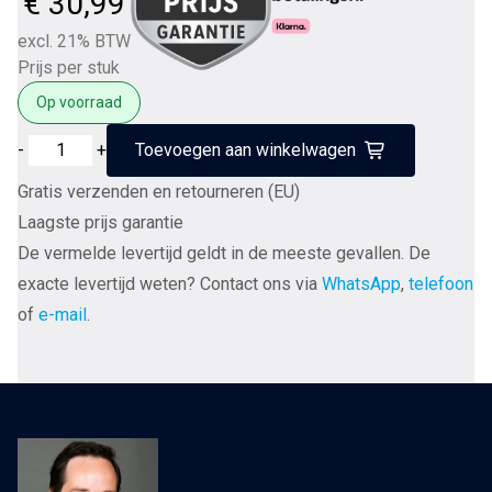
€
30,99
excl. 21% BTW
Prijs per stuk
Op voorraad
Van
-
+
Toevoegen aan winkelwagen
den
Gratis verzenden en retourneren (EU)
Hul
Laagste prijs garantie
THE
De vermelde levertijd geldt in de meeste gevallen. De
SOLUTION
exacte levertijd weten? Contact ons via
WhatsApp
,
telefoon
contact
of
e-mail
.
behandeling
-
beschermingsvloeistof
voor
audiotoepassingen
aantal