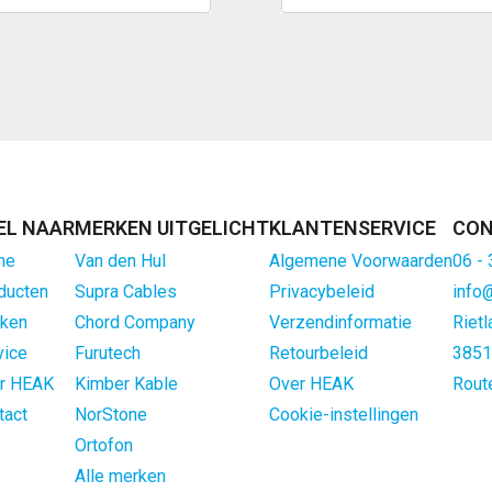
EL NAAR
MERKEN UITGELICHT
KLANTENSERVICE
CON
me
Van den Hul
Algemene Voorwaarden
06 -
ducten
Supra Cables
Privacybeleid
info
ken
Chord Company
Verzendinformatie
Rietl
vice
Furutech
Retourbeleid
3851
r HEAK
Kimber Kable
Over HEAK
Rout
tact
NorStone
Cookie-instellingen
Ortofon
Alle merken