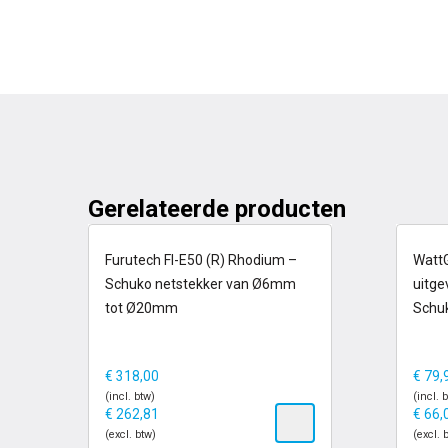
Gerelateerde producten
op voorraad
op
Furutech FI-E50 (R) Rhodium –
WattG
Schuko netstekker van Ø6mm
uitge
tot Ø20mm
Schuk
€
318,00
€
79,
(incl. btw)
(incl. 
€
262,81
€
66,
(excl. btw)
(excl. 