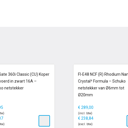
 voorraad
op voorraad
ate 360i Classic (CU) Koper
FI-E48 NCF (R) Rhodium Na
voerd in zwart 16A –
Crystal² Formula – Schuko
o netstekker
netstekker van Ø6mm tot
Ø20mm
95
€
289,00
btw)
(incl. btw)
07
€
238,84
btw)
(excl. btw)