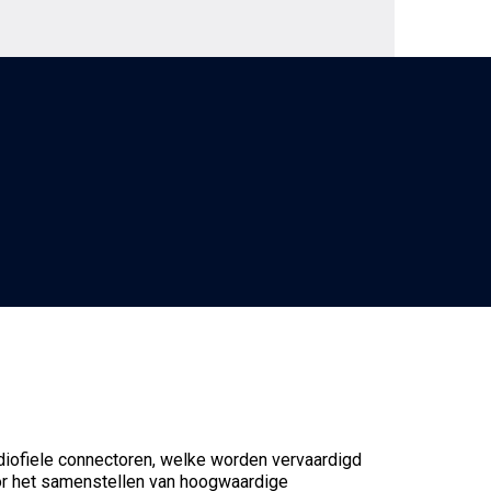
diofiele connectoren, welke worden vervaardigd
oor het samenstellen van hoogwaardige