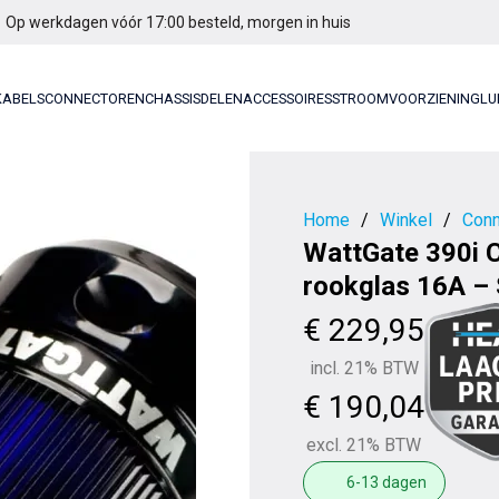
Op werkdagen vóór 17:00 besteld, morgen in huis
KABELS
CONNECTOREN
CHASSISDELEN
ACCESSOIRES
STROOMVOORZIENING
LU
Home
/
Winkel
/
Conn
WattGate 390i Cl
rookglas 16A –
€
229,95
incl. 21% BTW
€
190,04
excl. 21% BTW
6-13 dagen