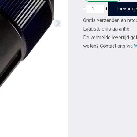
WattGate
-
+
Toevoege
390i
Gratis verzenden en reto
Classic
Laagste prijs garantie
(AG)
De vermelde levertijd gel
zilver
weten? Contact ons via
W
uitgevoerd
in
rookglas
16A
-
Schuko
netstekker
aantal