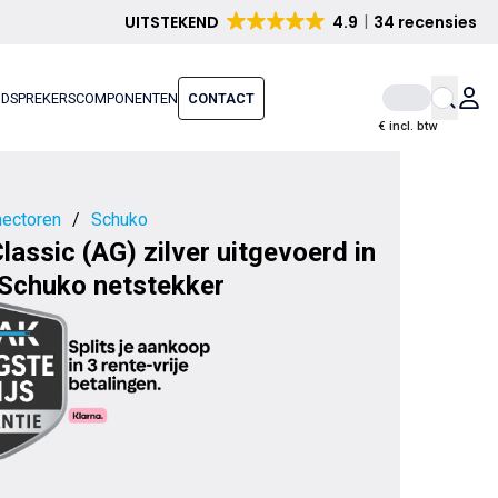
UITSTEKEND
4.9
34 recensies
IDSPREKERS
COMPONENTEN
CONTACT
€ incl. btw
ectoren
/
Schuko
assic (AG) zilver uitgevoerd in
 Schuko netstekker