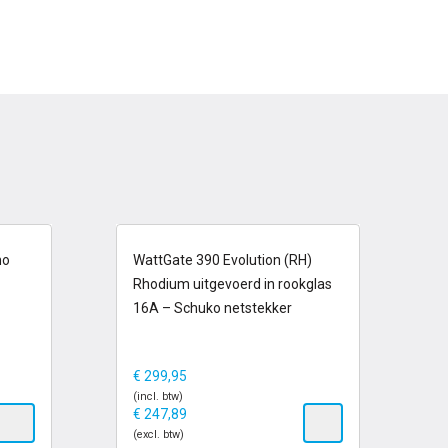
6-13 dagen
no
WattGate 390 Evolution (RH)
Rhodium uitgevoerd in rookglas
16A – Schuko netstekker
€
299,95
(incl. btw)
€
247,89
(excl. btw)