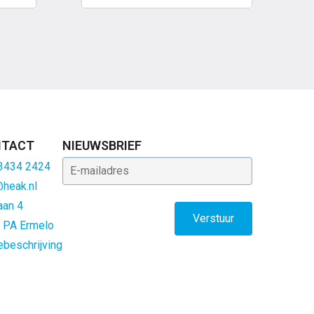
TACT
NIEUWSBRIEF
E-mailadres
 3434 2424
@heak.nl
aan 4
 PA Ermelo
ebeschrijving