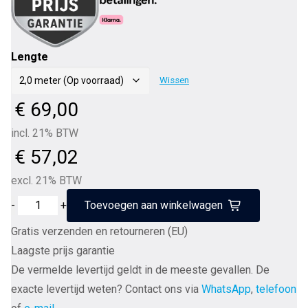
Lengte
Wissen
€
69,00
incl. 21% BTW
€
57,02
excl. 21% BTW
Supra
-
+
Toevoegen aan winkelwagen
DAC-
Gratis verzenden en retourneren (EU)
SC
Laagste prijs garantie
subwooferkabel
De vermelde levertijd geldt in de meeste gevallen. De
1RCA
exacte levertijd weten? Contact ons via
WhatsApp
,
telefoon
naar