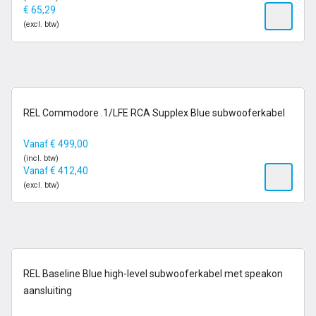
€
65,29
(excl. btw)
op voorraad
REL Commodore .1/LFE RCA Supplex Blue subwooferkabel
Vanaf
€
499,00
(incl. btw)
Vanaf
€
412,40
(excl. btw)
1-2 dagen
REL Baseline Blue high-level subwooferkabel met speakon
aansluiting