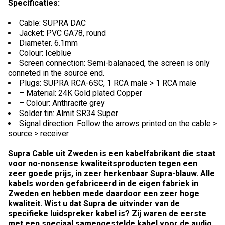
Specificaties:
Cable: SUPRA DAC
Jacket: PVC GA78, round
Diameter. 6.1mm
Colour: Iceblue
Screen connection: Semi-balanaced, the screen is only
conneted in the source end.
Plugs: SUPRA RCA-6SC, 1 RCA male > 1 RCA male
– Material: 24K Gold plated Copper
– Colour: Anthracite grey
Solder tin: Almit SR34 Super
Signal direction: Follow the arrows printed on the cable >
source > receiver
Supra Cable uit Zweden is een kabelfabrikant die staat
voor no-nonsense kwaliteitsproducten tegen een
zeer goede prijs, in zeer herkenbaar Supra-blauw. Alle
kabels worden gefabriceerd in de eigen fabriek in
Zweden en hebben mede daardoor een zeer hoge
kwaliteit. Wist u dat Supra de uitvinder van de
specifieke luidspreker kabel is? Zij waren de eerste
met een speciaal samengestelde kabel voor de audio