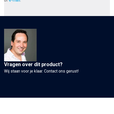
of
e-mail
.
1RCA
blauw
1x3x0.24mm2
/
AWG
23
met
vergulde
connectoren
Vragen over dit product?
en
Wij staan voor je klaar. Contact ons gerust!
verbeterde
afscherming
vanaf
2,0
meter
aantal