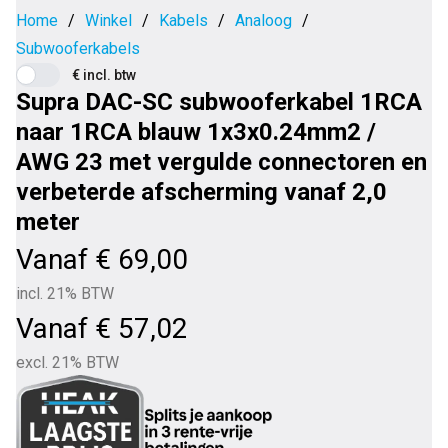
Home
/
Winkel
/
Kabels
/
Analoog
/
Subwooferkabels
€ incl. btw
Supra DAC-SC subwooferkabel 1RCA
naar 1RCA blauw 1x3x0.24mm2 /
AWG 23 met vergulde connectoren en
verbeterde afscherming vanaf 2,0
meter
Vanaf
€
69,00
incl. 21% BTW
Vanaf
€
57,02
excl. 21% BTW